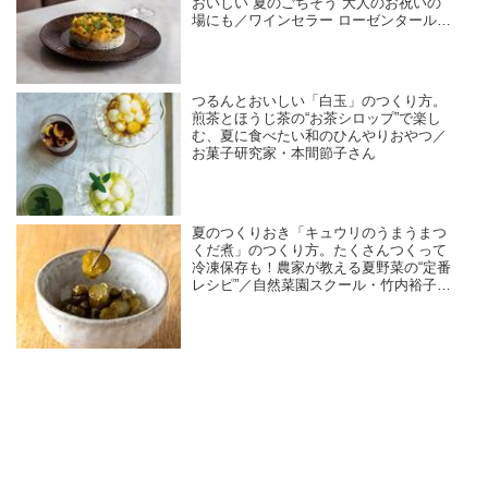
おいしい“夏のごちそう”大人のお祝いの
場にも／ワインセラー ローゼンタール・
島田由美子さん
つるんとおいしい「白玉」のつくり方。
煎茶とほうじ茶の“お茶シロップ”で楽し
む、夏に食べたい和のひんやりおやつ／
お菓子研究家・本間節子さん
夏のつくりおき「キュウリのうまうまつ
くだ煮」のつくり方。たくさんつくって
冷凍保存も！農家が教える夏野菜の“定番
レシピ”／自然菜園スクール・竹内裕子さ
ん