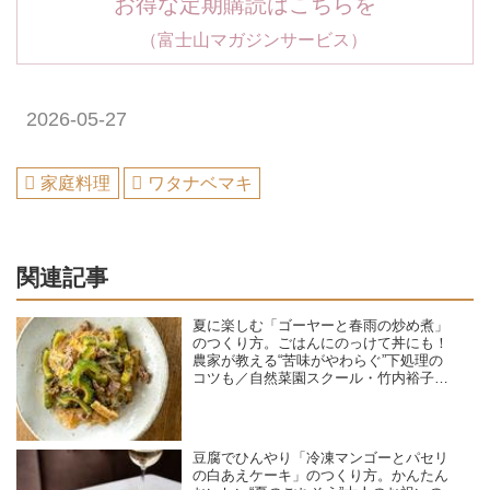
お得な定期購読はこちらを
（富士山マガジンサービス）
2026-05-27
家庭料理
ワタナベマキ
関連記事
夏に楽しむ「ゴーヤーと春雨の炒め煮」
のつくり方。ごはんにのっけて丼にも！
農家が教える“苦味がやわらぐ”下処理の
コツも／自然菜園スクール・竹内裕子さ
ん
豆腐でひんやり「冷凍マンゴーとパセリ
の白あえケーキ」のつくり方。かんたん