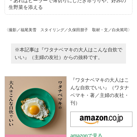
＊あればピーラーで薄切りにしたきゅうりや、好みの
生野菜を添える
〈撮影／福尾美雪 スタイリング／久保田朋子 取材・文／白央篤司〉
※本記事は『ワタナベマキの大人はこんな自炊で
いい』（主婦の友社）からの抜粋です。
『ワタナベマキの大人はこ
んな自炊でいい』（ワタナ
ベマキ・著／主婦の友社・
刊）
amazonで見る