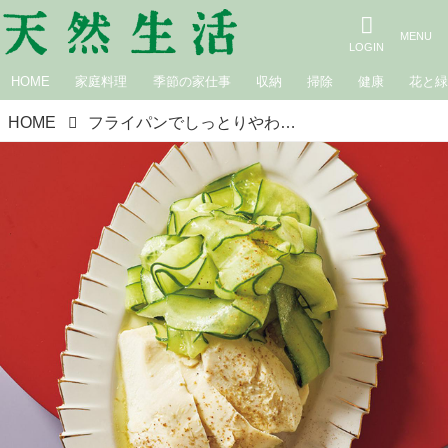
HOME
家庭料理
季節の家仕事
収納
掃除
健康
花と
HOME
フライパンでしっとりやわらか「蒸し鶏」のつくり方。パサつかず仕上がる少量の“砂糖”を使った調理のコツも／料理研究家・ワタナベマキさん