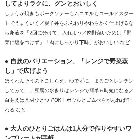
してよりラクに、グンとおいしく
しょうが焼きもポークソテーもムニエルもコールドスター
トでうまくいく／親子丼をふんわりやわらかく仕上げるな
ら卵液を「2回に分けて」入れよう／肉野菜いためは「野
菜に塩をつけず」「肉にしっかり下味」がおいしい など
● 自炊のバリエーション、「レンジで野菜蒸
し」で広げよう
ほうれんそうの下ごしらえ、ゆでずに、まるごとレンチン
してみて！／豆腐の水きりはレンジで簡単＆時短になる／
白あえは具材ひとつでOK！ボウルとゴムべらがあれば作
れる など
● 大人のひとりごはんは1人分で作りやすいワ
ンプレートが手軽