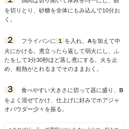
鶏肉は切り開いて厚みを均一にし、筋
を切りとり、砂糖を全体にもみ込んで10分お
く。
２
フライパンに
１
を入れ、
A
を加えて中
火にかける。煮立ったら返して弱火にし、ふ
たをして3分30秒ほど蒸し煮にする。火を止
め、粗熱がとれるまでそのままおく。
３
食べやすい大きさに切って器に盛り、
B
をよく混ぜてかけ、仕上げに好みでホアジャ
オパウダー少々を振る。