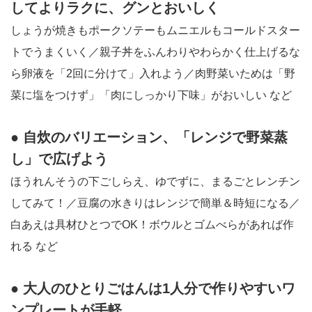
してよりラクに、グンとおいしく
しょうが焼きもポークソテーもムニエルもコールドスター
トでうまくいく／親子丼をふんわりやわらかく仕上げるな
ら卵液を「2回に分けて」入れよう／肉野菜いためは「野
菜に塩をつけず」「肉にしっかり下味」がおいしい など
● 自炊のバリエーション、「レンジで野菜蒸
し」で広げよう
ほうれんそうの下ごしらえ、ゆでずに、まるごとレンチン
してみて！／豆腐の水きりはレンジで簡単＆時短になる／
白あえは具材ひとつでOK！ボウルとゴムべらがあれば作
れる など
● 大人のひとりごはんは1人分で作りやすいワ
ンプレートが手軽