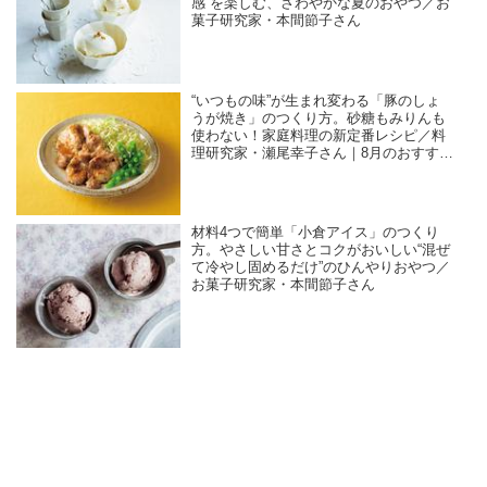
感”を楽しむ、さわやかな夏のおやつ／お
菓子研究家・本間節子さん
“いつもの味”が生まれ変わる「豚のしょ
うが焼き」のつくり方。砂糖もみりんも
使わない！家庭料理の新定番レシピ／料
理研究家・瀬尾幸子さん｜8月のおすすめ
記事
材料4つで簡単「小倉アイス」のつくり
方。やさしい甘さとコクがおいしい“混ぜ
て冷やし固めるだけ”のひんやりおやつ／
お菓子研究家・本間節子さん