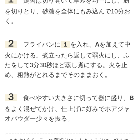
鶏肉は切り開いて厚みを均一にし、筋
を切りとり、砂糖を全体にもみ込んで10分お
く。
２
フライパンに
１
を入れ、
A
を加えて中
火にかける。煮立ったら返して弱火にし、ふ
たをして3分30秒ほど蒸し煮にする。火を止
め、粗熱がとれるまでそのままおく。
３
食べやすい大きさに切って器に盛り、
B
をよく混ぜてかけ、仕上げに好みでホアジャ
オパウダー少々を振る。