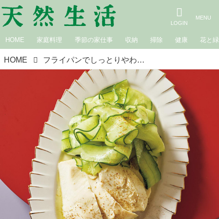
HOME
家庭料理
季節の家仕事
収納
掃除
健康
花と
HOME
フライパンでしっとりやわらか「蒸し鶏」のつくり方。パサつかず仕上がる少量の“砂糖”を使った調理のコツも／料理研究家・ワタナベマキさん