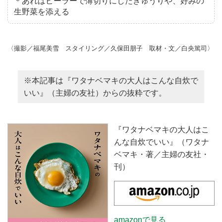
＊あればピーラーで薄切りにしたきゅうりや、好みの
生野菜を添える
〈撮影／福尾美雪 スタイリング／久保田朋子 取材・文／白央篤司〉
※本記事は『ワタナベマキの大人はこんな自炊で
いい』（主婦の友社）からの抜粋です。
『ワタナベマキの大人はこ
んな自炊でいい』（ワタナ
ベマキ・著／主婦の友社・
刊）
amazonで見る