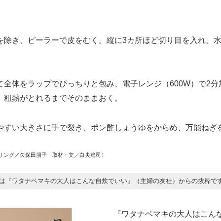
除き、ピーラーで皮をむく。縦に3カ所ほど切り目を入れ、水
全体をラップでぴっちりと包み、電子レンジ（600W）で2分
、粗熱がとれるまでそのままおく。
すい大きさに手で裂き、ポン酢しょうゆをからめ、万能ねぎ
リング／久保田朋子 取材・文／白央篤司〉
は『ワタナベマキの大人はこんな自炊でいい』（主婦の友社）からの抜粋で
『ワタナベマキの大人はこん