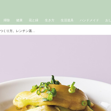
掃除
健康
花と緑
生き方
生活道具
ハンドメイド
お
かんたん「蒸しなすのポン酢あえ」のつくり方。レンチン蒸しでふっくらみずみずしく！夏のさっぱりおかず／料理研究家・ワタナベマキさん