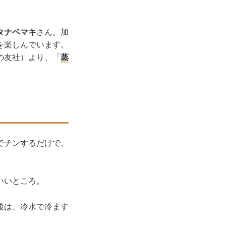
タナベマキ
さん。加
を楽しんでいます。
の友社）より、「
蒸
でチンするだけで、
いいところ。
後は、冷水で冷ます