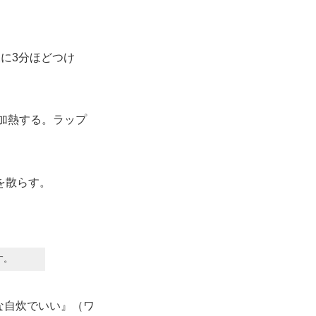
に3分ほどつけ
加熱する。ラップ
を散らす。
す。
な自炊でいい』（ワ