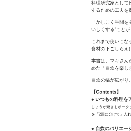
料理研究家として
するための工夫を
「かしこく手間を
いしくする”こと
これまで使いこな
食材の下ごしらえ
本書は、マキさん
めた「自炊を楽し
自炊の幅が広がり
【Contents】
● いつもの料理
しょうが焼きもポーク
を「2回に分けて」入
● 自炊のバリエ