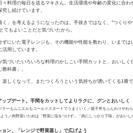
日々料理の毎日を送るマキさん。生活環境や年齢の変化に合わ
探究し続けています。
省く」を考えるようになったのは、手抜きではなく、“つくりや
がとてもよいことだと気づいたから。
せずにいた電子レンジも、その機能や性能を教わり、いまでは
に活用しています。
が気づいたいろいろな料理のかしこい手間カットと、おいしく
む教科書」。
、楽しくなって、またつくろうという気持ちが湧いてくる1冊
をアップデート。手間をカットしてよりラクに、グンとおいしく
ソテーもムニエルもコールドスタートでうまくいく／親子丼をふんわりやわ
れよう／肉野菜いためは「野菜に塩をつけず」「肉にしっかり下味」がおいしい
ーション、「レンジで野菜蒸し」で広げよう