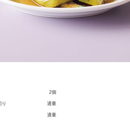
2個
切り
適量
適量