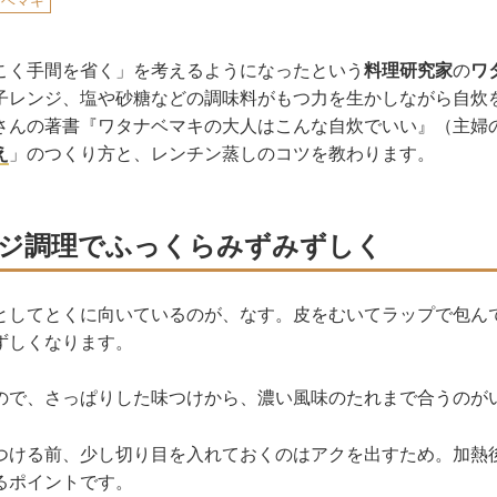
ナベマキ
こく手間を省く」を考えるようになったという
料理研究家
の
ワ
子レンジ、塩や砂糖などの調味料がもつ力を生かしながら自炊
さんの著書『ワタナベマキの大人はこんな自炊でいい』（主婦
え
」のつくり方と、レンチン蒸しのコツを教わります。
ジ調理でふっくらみずみずしく
としてとくに向いているのが、なす。皮をむいてラップで包ん
ずしくなります。
ので、さっぱりした味つけから、濃い風味のたれまで合うのが
つける前、少し切り目を入れておくのはアクを出すため。加熱
るポイントです。