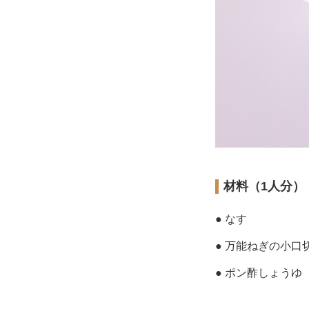
材料（1人分）
● なす
● 万能ねぎの小口
● ポン酢しょうゆ