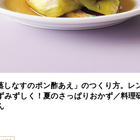
蒸しなすのポン酢あえ」のつくり方。レ
ずみずしく！夏のさっぱりおかず／料理
ん