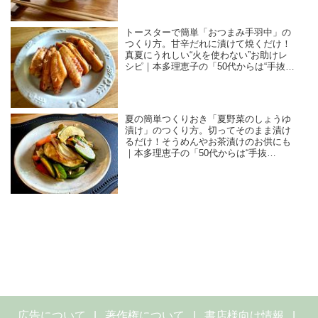
トースターで簡単「おつまみ手羽中」の
つくり方。甘辛だれに漬けて焼くだけ！
真夏にうれしい“火を使わない”お助けレ
シピ｜本多理恵子の「50代からは“手抜
き”と“息抜き”」
夏の簡単つくりおき「夏野菜のしょうゆ
漬け」のつくり方。切ってそのまま漬け
るだけ！そうめんやお茶漬けのお供にも
｜本多理恵子の「50代からは“手抜
き”と“息抜き”」
広告について
著作権について
書店様向け情報