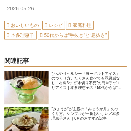
2026-05-26
おいしいもの
レシピ
家庭料理
本多理恵子
50代からは“手抜き”と“息抜き”
関連記事
ひんやりヘルシー「ヨーグルトアイス」
のつくり方。たくさん食べても罪悪感な
し！材料3つで“水切り不要”の簡単手づく
りアイス｜本多理恵子の「50代からは“手
抜き”と“息抜き”」
“みょうが”が主役の「みょうが丼」のつ
くり方。シンプルが一番おいしい／本多
理恵子さん｜8月のおすすめ記事