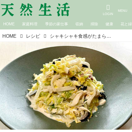
HOME
家庭料理
季節の家仕事
収納
掃除
健康
花と
HOME
レシピ
シャキシャキ食感がたまらない「白菜とみょうがのコールスロー」のつくり方。ささみのコクとオリーブで満足感アップ！｜本多理恵子の「50代からは“手抜き”と“息抜き”」