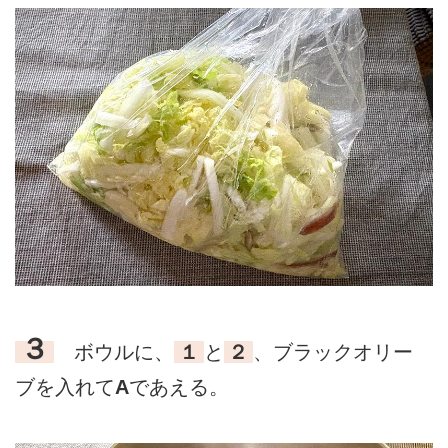
３
ボウルに、
１
と
２
、ブラックオリー
ブを入れて
A
であえる。