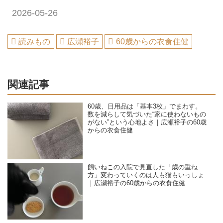
2026-05-26
読みもの
広瀬裕子
60歳からの衣食住健
関連記事
60歳、日用品は「基本3枚」でまわす。
数を減らして気づいた“家に使わないもの
がない”という心地よさ｜広瀬裕子の60歳
からの衣食住健
飼いねこの入院で見直した「歳の重ね
方」変わっていくのは人も猫もいっしょ
｜広瀬裕子の60歳からの衣食住健