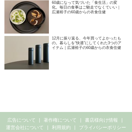
60歳になって気づいた「食生活」の変
化。毎日の食事はご馳走でなくていい｜
広瀬裕子の60歳からの衣食住健
12月に振り返る、今年買ってよかったも
の。暮らしを“快適”にしてくれた3つのア
イテム｜広瀬裕子の60歳からの衣食住健
広告について
著作権について
書店様向け情報
運営会社について
利用規約
プライバシーポリシー