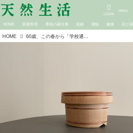
HOME
家庭料理
季節の家仕事
収納
掃除
健康
花と
HOME
60歳、この春から「学校通い」生活リズムも“新しい時間割”に。暮らしを助けてくれる道具の素晴らしさを再認識｜広瀬裕子の60歳からの衣食住健