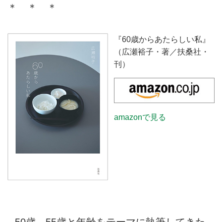
＊ ＊ ＊
『60歳からあたらしい私』
（広瀬裕子・著／扶桑社・
刊）
amazonで見る