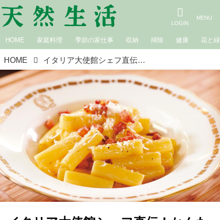
HOME
家庭料理
季節の家仕事
収納
掃除
健康
花と
HOME
イタリア大使館シェフ直伝！かんたん濃厚「カルボナーラ」のつくり方。卵黄とチーズで本場の味に／大使館シェフのおいしいレシピ