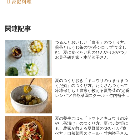
家庭料理
関連記事
つるんとおいしい「白玉」のつくり方。
煎茶とほうじ茶の“お茶シロップ”で楽し
む、夏に食べたい和のひんやりおやつ／
お菓子研究家・本間節子さん
夏のつくりおき「キュウリのうまうまつ
くだ煮」のつくり方。たくさんつくって
冷凍保存も！農家が教える夏野菜の“定番
レシピ”／自然菜園スクール・竹内裕子さ
ん
夏の養生ごはん「トマトとキュウリの冷
やし茶漬け」のつくり方。夏バテ対策に
も！農家が教える夏野菜の“おいしい”食
べ方／自然菜園スクール・竹内裕子さん