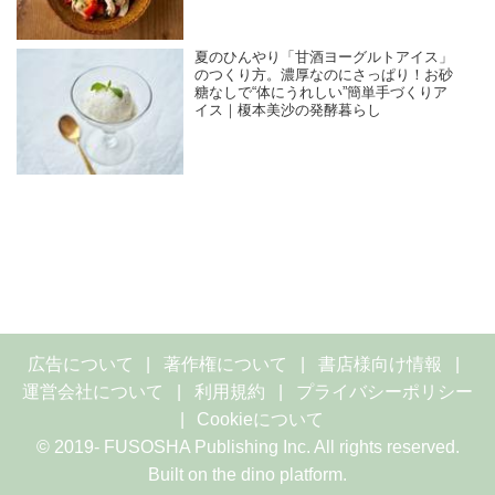
夏のひんやり「甘酒ヨーグルトアイス」
のつくり方。濃厚なのにさっぱり！お砂
糖なしで“体にうれしい”簡単手づくりア
イス｜榎本美沙の発酵暮らし
広告について
著作権について
書店様向け情報
運営会社について
利用規約
プライバシーポリシー
Cookieについて
© 2019- FUSOSHA Publishing Inc. All rights reserved.
Built on
the dino platform
.