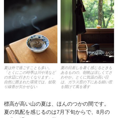
夏は外で過ごすことも多い。
夏の日差しを暑く感じるときも
「とくにこの時季は川や滝など
あるものの、朝晩は涼しくてさ
の水辺に行きたくなります」。
わやか。とくに気温の高い日
自然に囲まれた環境では、蚊取
は、ガラス窓の下にある細い窓
り線香が欠かせない
を開けて風を通す
標高が高い山の夏は、ほんのつかの間です。
夏の気配を感じるのは7月下旬からで、8月の