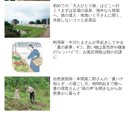
初めての「大人ひとり旅」はどこへ行
く？まずは近場の温泉、海外なら韓国
へ。旅の達人・地曳いく子さんに聞く、
失敗しないコツと必需品
料理家・中川たまさんが早起きしてやる
「夏の家事」4つ。買い物は直売所や鎌倉
の“レンバイ”で、お風呂掃除は朝の日課
に
自然派医師・本間真二郎さんの「夏バテ
知らず」の過ごし方。朝5時起きで畑へ、
妻の理恵さんと“体の声”を聞きながら自
然豊かに暮らす