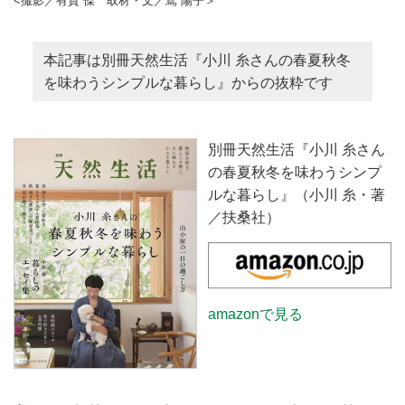
<撮影／有賀 傑 取材・文／嶌 陽子＞
本記事は別冊天然生活『小川 糸さんの春夏秋冬
を味わうシンプルな暮らし』からの抜粋です
別冊天然生活『小川 糸さん
の春夏秋冬を味わうシンプ
ルな暮らし』（小川 糸・著
／扶桑社）
amazonで見る