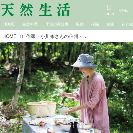
HOME
家庭料理
季節の家仕事
収納
掃除
健康
花と
HOME
作家・小川糸さんの信州・山小屋暮らし「夏の楽しみ」4つ。心と体を“リセット”する山の短い夏の味わい方