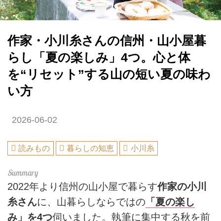
作家・小川糸さんの信州・山小屋暮
らし「夏の楽しみ」4つ。心と体
を“リセット”する山の短い夏の味わ
い方
2026-06-02
読みもの
暮らしの知恵
小川糸
2022年より信州の山小屋で暮らす
作家の小川
糸さん
に、山暮らしならではの
「夏の楽し
み」を4つ
伺いました。執筆に集中する秋を前