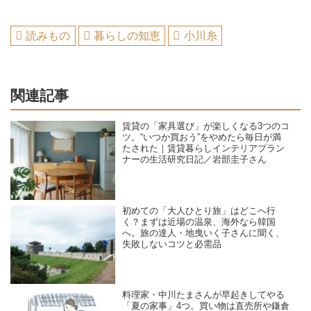
読みもの
暮らしの知恵
小川糸
関連記事
賃貸の「家具選び」が楽しくなる3つのコ
ツ。“いつか買おう”をやめたら毎日が満
たされた｜賃貸暮らしインテリアプラン
ナーの生活研究日記／岩部圭子さん
初めての「大人ひとり旅」はどこへ行
く？まずは近場の温泉、海外なら韓国
へ。旅の達人・地曳いく子さんに聞く、
失敗しないコツと必需品
料理家・中川たまさんが早起きしてやる
「夏の家事」4つ。買い物は直売所や鎌倉