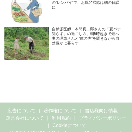
の“レンバイ”で、お風呂掃除は朝の日課
に
自然派医師・本間真二郎さんの「夏バテ
知らず」の過ごし方。朝5時起きで畑へ、
妻の理恵さんと“体の声”を聞きながら自
然豊かに暮らす
広告について
著作権について
書店様向け情報
運営会社について
利用規約
プライバシーポリシー
Cookieについて