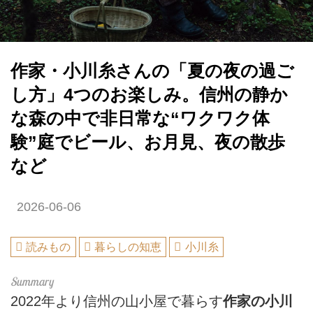
作家・小川糸さんの「夏の夜の過ご
し方」4つのお楽しみ。信州の静か
な森の中で非日常な“ワクワク体
験”庭でビール、お月見、夜の散歩
など
2026-06-06
読みもの
暮らしの知恵
小川糸
2022年より信州の山小屋で暮らす
作家の小川