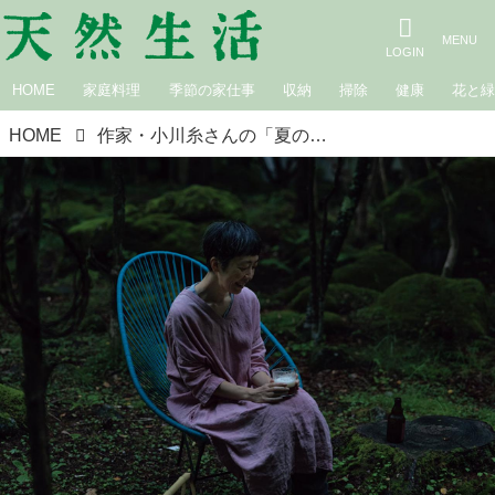
HOME
家庭料理
季節の家仕事
収納
掃除
健康
花と
HOME
作家・小川糸さんの「夏の夜の過ごし方」4つのお楽しみ。信州の静かな森の中で非日常な“ワクワク体験”庭でビール、お月見、夜の散歩など