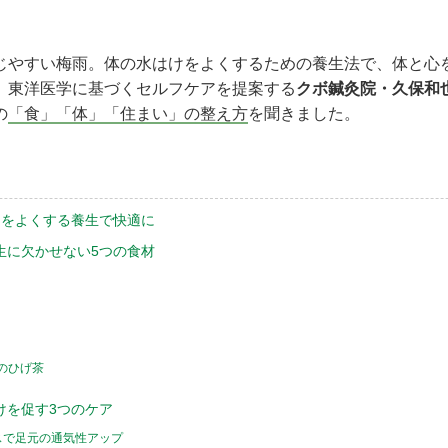
じやすい梅雨。体の水はけをよくするための養生法で、体と心
、東洋医学に基づくセルフケアを提案する
クボ鍼灸院・久保和
の
「食」「体」「住まい」の整え方
を聞きました。
けをよくする養生で快適に
生に欠かせない5つの食材
のひげ茶
けを促す3つのケア
スで足元の通気性アップ