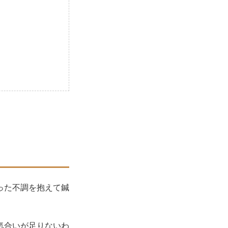
った不調を抱えて鍼
気合いが足りないわ