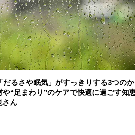
「だるさや眠気」がすっきりする3つのか
材や“足まわり”のケアで快適に過ごす知
也さん