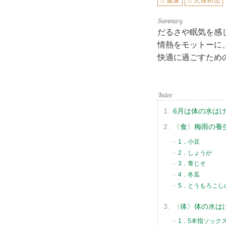
健康
久保和也
だるさや眠気を感
情熱をモットーに
快適に過ごすため
6月は体の水は
〈食〉梅雨の養
1．小豆
2．しょうが
3．青じそ
4．冬瓜
5．とうもろこし
〈体〉体の水は
1．5本指ソック