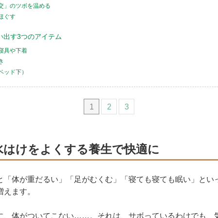
交」のツボを温める
ほぐす
い出す3つのアイテム
寝具や下着
き
ベッド下）
1
2
3
水はけをよくする養生で快適に
と「体が重だるい」「足がむくむ」「寝ても寝ても眠い」とい
増えます。
に、体がついてこない……。それは、サボっているわけでも、