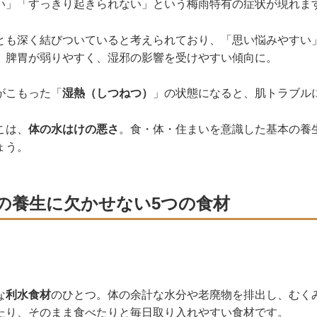
い」「すっきり起きられない」という梅雨特有の症状が現れま
とも深く結びついていると考えられており、「思い悩みやすい
、脾胃が弱りやすく、湿邪の影響を受けやすい傾向に。
がこもった「
湿熱（しつねつ）
」の状態になると、肌トラブル
こは、
体の水はけの悪さ
。食・体・住まいを意識した基本の養
ょう。
の養生に欠かせない5つの食材
な
利水食材
のひとつ。体の余計な水分や老廃物を排出し、むく
たり、そのまま食べたりと毎日取り入れやすい食材です。