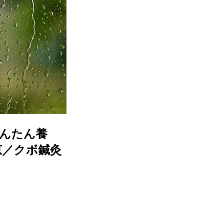
んたん養
恵／クボ鍼灸