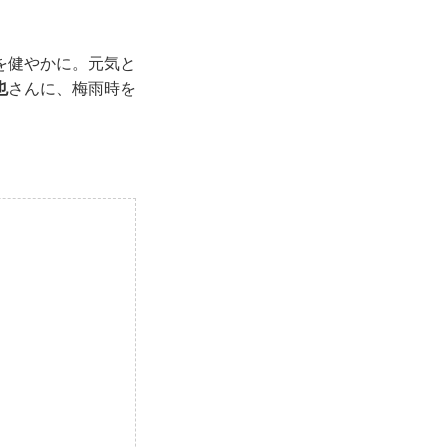
を健やかに。元気と
也
さんに、梅雨時を