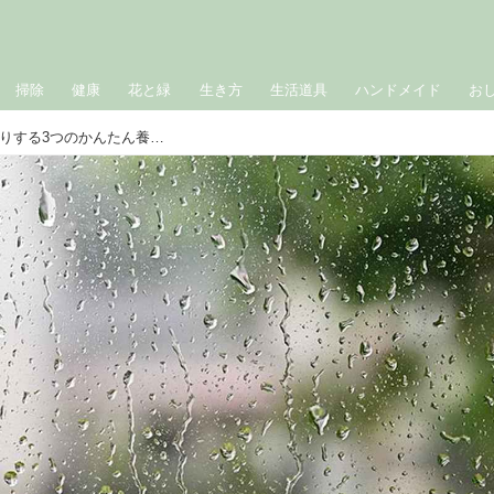
掃除
健康
花と緑
生き方
生活道具
ハンドメイド
お
梅雨どきの「だるさや眠気」がすっきりする3つのかんたん養生。旬の食材や“足まわり”のケアで快適に過ごす知恵／クボ鍼灸院・久保和也さん