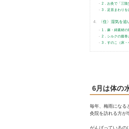
2．お灸で「三陰
3．足首まわりを
〈住〉湿気を追
1．麻・綿素材の
2．シルクの腹巻
3．すのこ（床・
6月は体の
毎年、梅雨になる
灸院を訪れる方が
がんばっているの