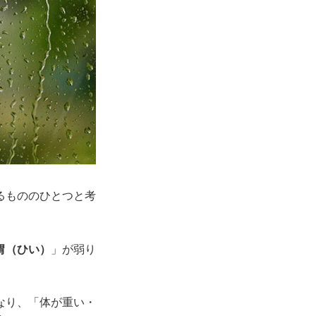
るもののひとつと考
胃（ひい）
」が弱り
なり、「体が重い・