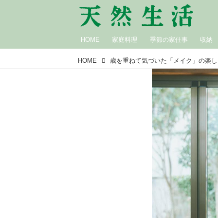
HOME
家庭料理
季節の家仕事
収納
HOME