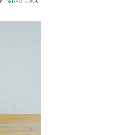
を
「余[yo]」
に変え
。