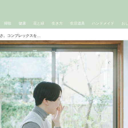
掃除
健康
花と緑
生き方
生活道具
ハンドメイド
お
歳を重ねて気づいた「メイク」の楽しさ。コンプレックスを抱えて20年、プロのレッスンで“私らしさ”を愛せるように｜鎌倉山からのセルフケア便り／七緒