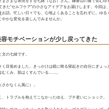
さまざまな表現をする七緒（なお）さん。鎌倉山の麓で育むゆ
てきた“セルフケア”の小さなアイデアをお届けします。今回は
う
お話。忙しい日々でも、心地よくあることを忘れずに。ゆる
こやかな変化を楽しんでみませんか。
美容モチベーションが少し戻ってきた
と文の七緒です。
さく目覚めました。きっかけは鏡に映る寝起きの自分にぎょっ
はむくみ、肌はくすんでいる……。
（さかなくん風に）」
く、トラブルを抱えてこなかったゆえ、プチ老いにショック。