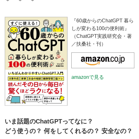
＊ ＊ ＊
『60歳からのChatGPT 暮ら
しが変わる100の便利術』
（ChatGPT実践研究会・著
／扶桑社・刊）
amazonで見る
いま話題のChatGPTってなに？
どう使うの？ 何をしてくれるの？ 安全なの？