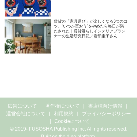
賃貸の「家具選び」が楽しくなる3つのコ
ツ。“いつか買おう”をやめたら毎日が満
たされた｜賃貸暮らしインテリアプラン
ナーの生活研究日記／岩部圭子さん
広告について
著作権について
書店様向け情報
運営会社について
利用規約
プライバシーポリシー
Cookieについて
© 2019- FUSOSHA Publishing Inc. All rights reserved.
Built on
the dino platform
.