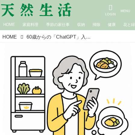
HOME
家庭料理
季節の家仕事
収納
掃除
健康
花と
HOME
60歳からの「ChatGPT」入門。質問や指示の仕方は？献立を考えてもらうには？暮らしに役立つ“はじめてのAI”活用術／ChatGPT実践研究会