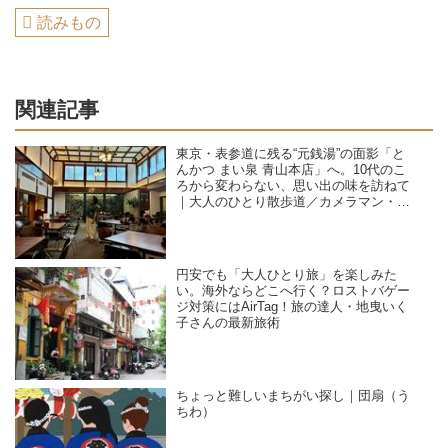
読みもの
関連記事
東京・表参道に残る“元銭湯”の面影「と
んかつ まい泉 青山本店」へ。10代のこ
ろから変わらない、思い出の味を訪ねて
｜大人のひとり散歩道／カメラマン・石
黒美穂子さん
円安でも「大人ひとり旅」を楽しみた
い。海外ならどこへ行く？ロストバゲー
ジ対策にはAirTag！旅の達人・地曳いく
子さんの最新旅術
ちょっと難しいまちがい探し｜団扇（う
ちわ）