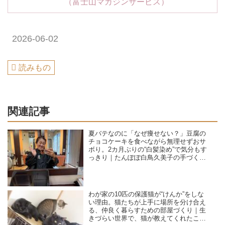
（富士山マガジンサービス）
2026-06-02
読みもの
関連記事
夏バテなのに「なぜ痩せない？」豆腐の
チョコケーキを食べながら無理せずおサ
ボり。2カ月ぶりの“白髪染め”で気分もす
っきり｜たんぽぽ白鳥久美子の手づくり
暮らし
わが家の10匹の保護猫が“けんか”をしな
い理由。猫たちが上手に場所を分け合え
る、仲良く暮らすための部屋づくり｜生
きづらい世界で、猫が教えてくれたこと