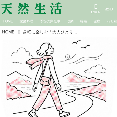
HOME
家庭料理
季節の家仕事
収納
掃除
健康
花と
HOME
身軽に楽しむ「大人ひとり旅」の始め方。日常から離れて気持ちを“リセット”少ない荷物で自由に旅する工夫／スタイリスト・地曳いく子さん