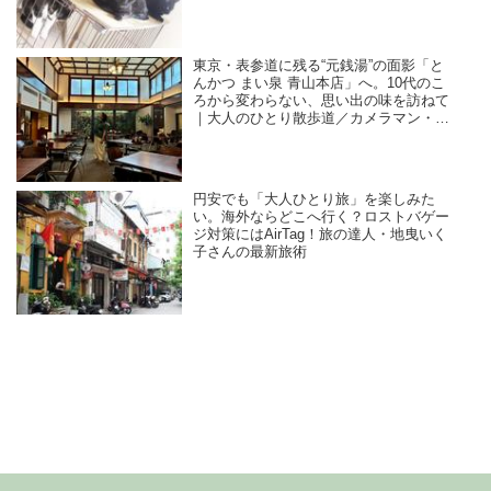
／咲セリ
東京・表参道に残る“元銭湯”の面影「と
んかつ まい泉 青山本店」へ。10代のこ
ろから変わらない、思い出の味を訪ねて
｜大人のひとり散歩道／カメラマン・石
黒美穂子さん
円安でも「大人ひとり旅」を楽しみた
い。海外ならどこへ行く？ロストバゲー
ジ対策にはAirTag！旅の達人・地曳いく
子さんの最新旅術