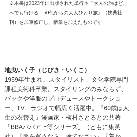
※本書は2023年に出版された単行本『大人の旅はどこ
へでも行ける 50代からの大人ひとり旅』（扶桑社
刊）を加筆修正し、新章を加えたものです
地曳いく子（じびき・いくこ）
1959年生まれ。スタイリスト。文化学院専門
課程美術科卒業。スタイリングのみならず、
バッグや洋服のプロデュースやトークショ
ー、TV、ラジオで幅広く活躍中。『60歳は人
生の衣替え』漫画家・槇村さとるとの共著
「BBAババア上等シリーズ」（ともに集英
社）『服を買うなら、捨てなさい』『着か