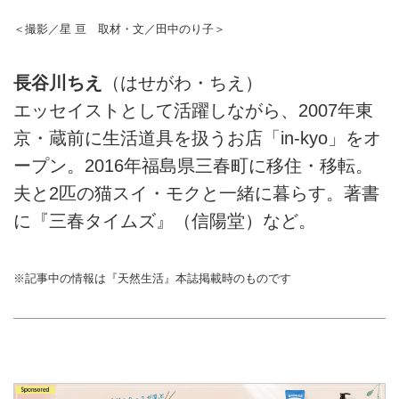
＜撮影／星 亘 取材・文／田中のり子＞
長谷川ちえ
（はせがわ・ちえ）
エッセイストとして活躍しながら、2007年東
京・蔵前に生活道具を扱うお店「in-kyo」をオ
ープン。2016年福島県三春町に移住・移転。
夫と2匹の猫スイ・モクと一緒に暮らす。著書
に『三春タイムズ』（信陽堂）など。
※記事中の情報は『天然生活』本誌掲載時のものです