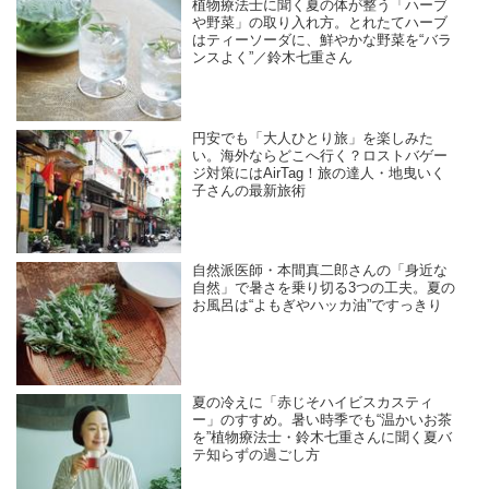
植物療法士に聞く夏の体が整う「ハーブ
や野菜」の取り入れ方。とれたてハーブ
はティーソーダに、鮮やかな野菜を“バラ
ンスよく”／鈴木七重さん
円安でも「大人ひとり旅」を楽しみた
い。海外ならどこへ行く？ロストバゲー
ジ対策にはAirTag！旅の達人・地曳いく
子さんの最新旅術
自然派医師・本間真二郎さんの「身近な
自然」で暑さを乗り切る3つの工夫。夏の
お風呂は“よもぎやハッカ油”ですっきり
夏の冷えに「赤じそハイビスカスティ
ー」のすすめ。暑い時季でも“温かいお茶
を”植物療法士・鈴木七重さんに聞く夏バ
テ知らずの過ごし方