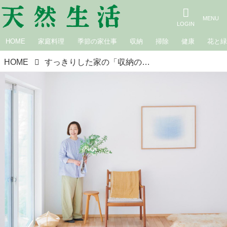
HOME
家庭料理
季節の家仕事
収納
掃除
健康
花と
HOME
すっきりした家の「収納の工夫」食器棚は置かずつくりつけの棚に。しまえるものは“すべてしまう”余白のある空間づくり／in-kyo店主・長谷川ちえさん