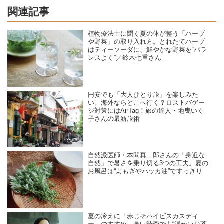
関連記事
植物療法士に聞く夏の体が整う「ハーブ
や野菜」の取り入れ方。とれたてハーブ
はティーソーダに、鮮やかな野菜を“バラ
ンスよく”／鈴木七重さん
円安でも「大人ひとり旅」を楽しみた
い。海外ならどこへ行く？ロストバゲー
ジ対策にはAirTag！旅の達人・地曳いく
子さんの最新旅術
自然派医師・本間真二郎さんの「身近な
自然」で暑さを乗り切る3つの工夫。夏の
お風呂は“よもぎやハッカ油”ですっきり
夏の冷えに「赤じそハイビスカスティ