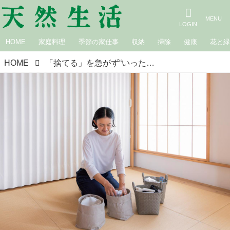
HOME
家庭料理
季節の家仕事
収納
掃除
健康
花と
HOME
「捨てる」を急がず“いったん保留”で片づけのストレスがぐっと軽く。空間や心にゆとりが生まれる収納の工夫／整理収納コンサルタント・本多さおりさん