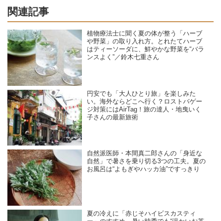
関連記事
植物療法士に聞く夏の体が整う「ハーブ
や野菜」の取り入れ方。とれたてハーブ
はティーソーダに、鮮やかな野菜を“バラ
ンスよく”／鈴木七重さん
円安でも「大人ひとり旅」を楽しみた
い。海外ならどこへ行く？ロストバゲー
ジ対策にはAirTag！旅の達人・地曳いく
子さんの最新旅術
自然派医師・本間真二郎さんの「身近な
自然」で暑さを乗り切る3つの工夫。夏の
お風呂は“よもぎやハッカ油”ですっきり
夏の冷えに「赤じそハイビスカスティ