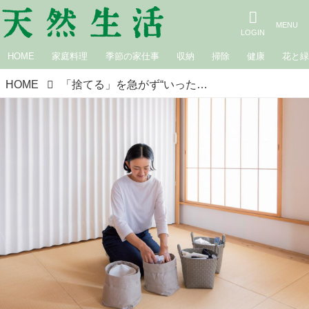
HOME
家庭料理
季節の家仕事
収納
掃除
健康
花と
HOME
「捨てる」を急がず“いったん保留”で片づけのストレスがぐっと軽く。空間や心にゆとりが生まれる収納の工夫／整理収納コンサルタント・本多さおりさん