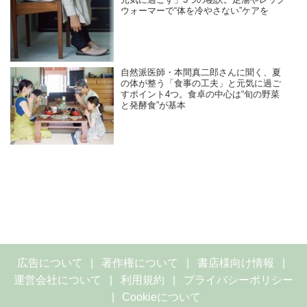
元気に過ごす」3つの秘訣。足湯やレッグ
ウォーマーで“体を冷やさない”ケアを
自然派医師・本間真二郎さんに聞く、夏
の体が整う「食事の工夫」と元気に過ご
すポイント4つ。食卓の中心は“旬の野菜
と発酵食”が基本
広告について
著作権について
書店様向け情報
運営会社について
利用規約
プライバシーポリシー
Cookieについて