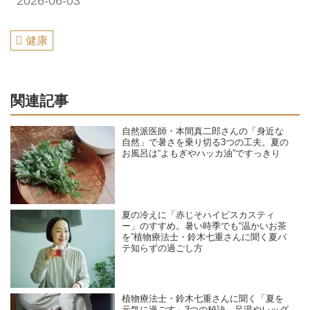
2026-06-03
健康
関連記事
自然派医師・本間真二郎さんの「身近な
自然」で暑さを乗り切る3つの工夫。夏の
お風呂は“よもぎやハッカ油”ですっきり
夏の冷えに「赤じそハイビスカスティ
ー」のすすめ。暑い時季でも“温かいお茶
を”植物療法士・鈴木七重さんに聞く夏バ
テ知らずの過ごし方
植物療法士・鈴木七重さんに聞く「夏を