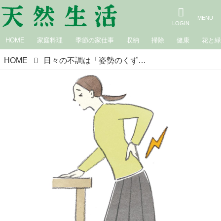
HOME
家庭料理
季節の家仕事
収納
掃除
健康
花と
HOME
日々の不調は「姿勢のくずれ」が原因かも？イライラした心や疲れやすい体を整える“美しい姿勢”の基本／きゆるぎ治療院院長・片寄陽平さん