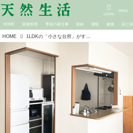
HOME
家庭料理
季節の家仕事
収納
掃除
健康
花と
HOME
1LDKの「小さな台所」がすっきり片づく“無印良品”アイテム3選。限られたスペースを使いやすく！もと汚部屋の整理収納アドバイザーおすすめの愛用品