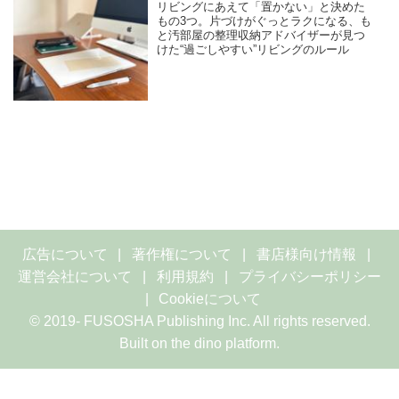
リビングにあえて「置かない」と決めた
もの3つ。片づけがぐっとラクになる、も
と汚部屋の整理収納アドバイザーが見つ
けた“過ごしやすい”リビングのルール
広告について
著作権について
書店様向け情報
運営会社について
利用規約
プライバシーポリシー
Cookieについて
© 2019- FUSOSHA Publishing Inc. All rights reserved.
Built on
the dino platform
.