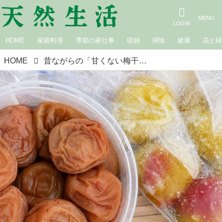
HOME
家庭料理
季節の家仕事
収納
掃除
健康
花と
HOME
昔ながらの「甘くない梅干し」のつくり方。保存袋で誰でも簡単！梅農家に教わる“完熟梅”で楽しむおすすめ梅仕事／梅ボーイズ・山本将志郎さん