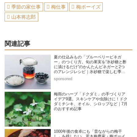
季節の家仕事
梅仕事
梅ボーイズ
山本将志郎
関連記事
夏の仕込みもの「ブルーベリービネガ
ー」のつくり方。旬の果実を“氷砂糖と酢
に漬けるだけ”のかんたんビネガーと2つ
のアレンジレシピ｜氷砂糖で楽しむ季節
の家仕事／榎本美沙さん
梅雨のハーブ「ドクダミ」の手づくりア
イデア9選。スキンケアや虫除けに！ドク
ダミチンキ、オイル、シロップなど｜7月
のおすすめ記事
1000年後の食卓にも「昔ながらの梅干
し」を残したい。若き梅農家・梅ボーイ