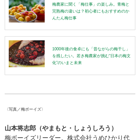
梅農家に聞く「梅仕事」の楽しみ。青梅と
完熟梅の違いは？初心者にもおすすめのか
んたん梅仕事
1000年後の食卓にも「昔ながらの梅干し」
を残したい。若き梅農家が挑む“日本の梅文
化”のいまと未来
〈写真／梅ボーイズ〉
山本将志郎（やまもと・しょうしろう）
梅ボーイズリーダー。株式会社うめひかり代