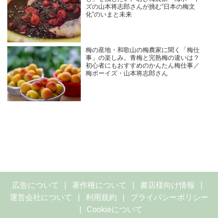
ズの山本将志郎さんが挑む“日本の梅文
化”のいまと未来
梅の産地・和歌山の梅農家に聞く「梅仕
事」の楽しみ。青梅と完熟梅の違いは？
初心者にもおすすめのかんたん梅仕事／
梅ボーイズ・山本将志郎さん
広告について
著作権について
書店様向け情報
運営会社について
利用規約
プライバシーポリシー
Cookieについて