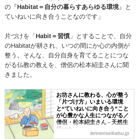
の『
Habitat＝自分の暮らすあらゆる環境
』と
ていねいに向き合うことなのです」
片づけを「
Habit＝習慣
」とすることで、自分
のHabitatが耕され、いつの間にか心の内側が
整う。そんな、自分自身を育てることにつな
がる仏教の教えを、僧侶の松本紹圭さんに聞
きました。
お坊さんに教わる、心が整う
「片づけ方」いまいる環境
と“ていねいに向き合う”こと
が心豊かな人生につながる／
僧侶・松本紹圭さん - 天然生
活web
tennenseikatsu.jp
暮らしを片づけることは、心の片