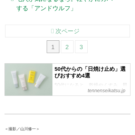
する「アンドウルフ」
次ページ
1
2
3
50代からの「日焼け止め」選
びおすすめ4選
50代になると、乾燥やくすみ、肌
tennenseikatsu.jp
のゆらぎなど、若いころとは違う
肌悩みが増えてきます。だからこ
そ日焼け止めも、紫外線対策だけ
でなく保湿力や使い心地で選ぶこ
とが大切。メイクアップアーティ
ストのAKIIさんに、大人の肌に寄
＜撮影／山川修一＞
り添うおすすめの日焼け止めを教