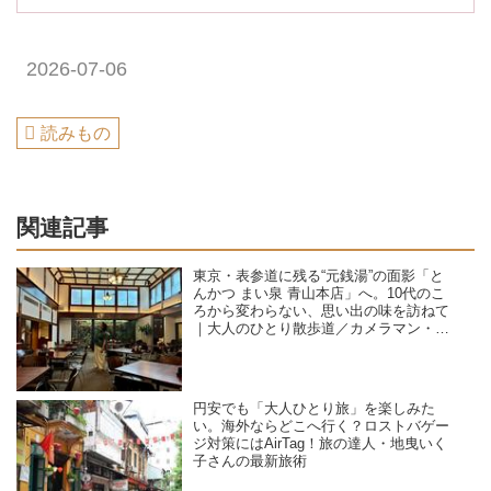
2026-07-06
読みもの
関連記事
東京・表参道に残る“元銭湯”の面影「と
んかつ まい泉 青山本店」へ。10代のこ
ろから変わらない、思い出の味を訪ねて
｜大人のひとり散歩道／カメラマン・石
黒美穂子さん
円安でも「大人ひとり旅」を楽しみた
い。海外ならどこへ行く？ロストバゲー
ジ対策にはAirTag！旅の達人・地曳いく
子さんの最新旅術