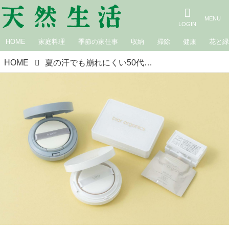
HOME
家庭料理
季節の家仕事
収納
掃除
健康
花と
HOME
夏の汗でも崩れにくい50代からの「クッションファンデ」おすすめ3選。毛穴やシミを“薄づきできれいに”カバー！素肌感のある仕上がりに／メイクアップアーティスト・AKIIさん