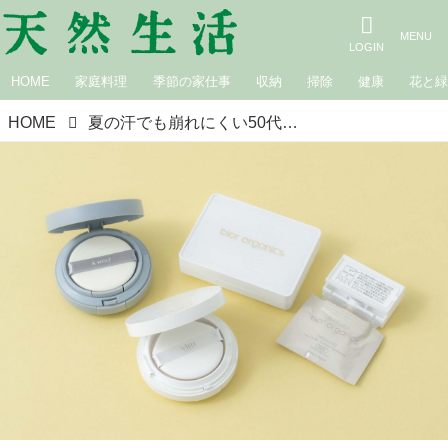
HOME
家庭料理
季節の家仕事
収納
掃除
健康
花と
HOME
夏の汗でも崩れにくい50代からの「クッションファンデ」おすすめ3選。毛穴やシミを“薄づきできれいに”カバー！素肌感のある仕上がりに／メイクアップアーティスト・AKIIさん