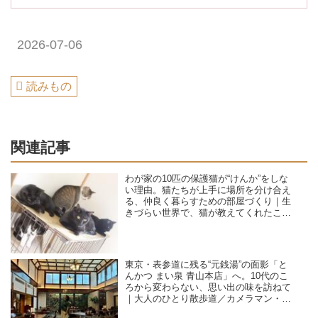
2026-07-06
読みもの
関連記事
わが家の10匹の保護猫が“けんか”をしな
い理由。猫たちが上手に場所を分け合え
る、仲良く暮らすための部屋づくり｜生
きづらい世界で、猫が教えてくれたこと
／咲セリ
東京・表参道に残る“元銭湯”の面影「と
んかつ まい泉 青山本店」へ。10代のこ
ろから変わらない、思い出の味を訪ねて
｜大人のひとり散歩道／カメラマン・石
黒美穂子さん