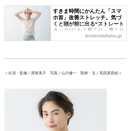
すきま時間にかんたん「スマ
ホ首」改善ストレッチ。気づ
くと頭が前に出る“ストレート
ネック”にも！首こり・肩こり
tennenseikatsu.jp
もラクに
気づくと顔が前に出ているのは、
「スマホ首」のサインかもしれま
せん。スマートフォンやパソコン
を見る時間が長い現代だからこ
そ、こまめな体のケアを取り入れ
＜出演・監修／原裕美子 写真／山川修一 取材・文／高田真莉絵＞
たいもの。今回は、ピラティスト
レーナーの原裕美子さんに、スマ
ホ首が気になるときにおすすめの
簡単なケアを教えていただきまし
た。仕事の合間にもできる動きば
かりなので、首や肩のこわばりを
感じたときに試してみてくださ
い。