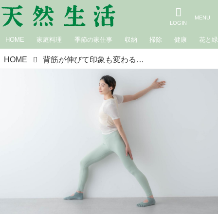
HOME
家庭料理
季節の家仕事
収納
掃除
健康
花と
HOME
背筋が伸びて印象も変わる！「猫背・巻き肩」改善ストレッチ。気づくと背中が丸まってない？壁があればできる簡単ケア｜ほどほどピラティス／ピラティストレーナー・原裕美子さん