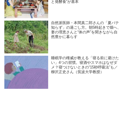
と発酵食”が基本
自然派医師・本間真二郎さんの「夏バテ
知らず」の過ごし方。朝5時起きで畑へ、
妻の理恵さんと“体の声”を聞きながら自
然豊かに暮らす
睡眠学の権威が教える「寝る前に避けた
い」4つの習慣。寝酒やスマホはなぜダ
メ？寝つけないときの“15秒呼吸法”も／
柳沢正史さん（筑波大学教授）