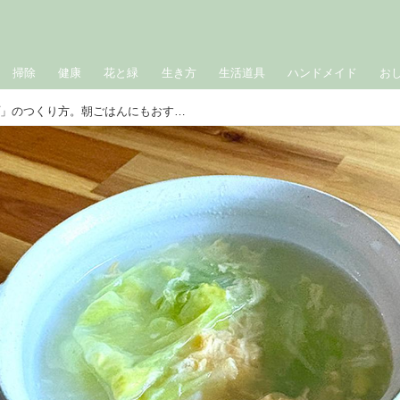
掃除
健康
花と緑
生き方
生活道具
ハンドメイド
お
かんたん「レタス卵スープ」のつくり方。朝ごはんにもおすすめ！旬の甘味をたっぷり味わう、やさしい一杯｜本多理恵子の「50代からは“手抜き”と“息抜き”」