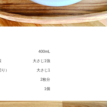
400mL
素
大さじ1強
切り）
大さじ1
2枚分
1個