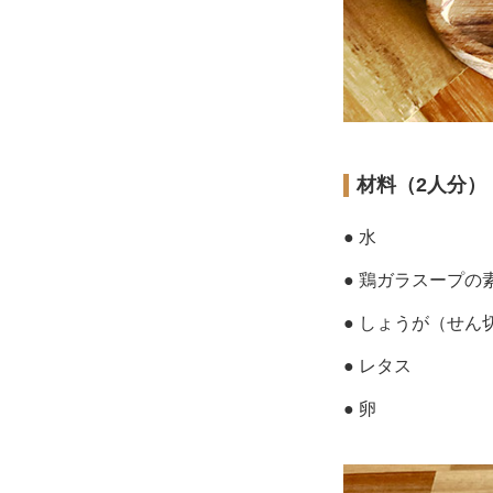
材料（2人分）
● 水
● 鶏ガラスープの
● しょうが（せん
● レタス
● 卵