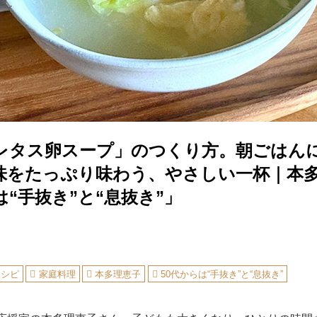
レタス卵スープ」のつくり方。朝ごはん
味をたっぷり味わう、やさしい一杯｜本
は“手抜き”と“息抜き”」
レシピ
家庭料理
本多理恵子
50代からは“手抜き”と“息抜き”