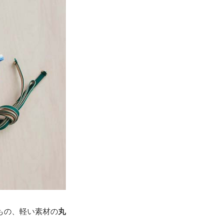
もの、軽い素材の
丸