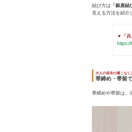
結び方は
「銀座結
見える方法を紹介
▼「兵
https:/
大人の浴衣の着こなし
帯締め・帯留
帯締めや帯留は、