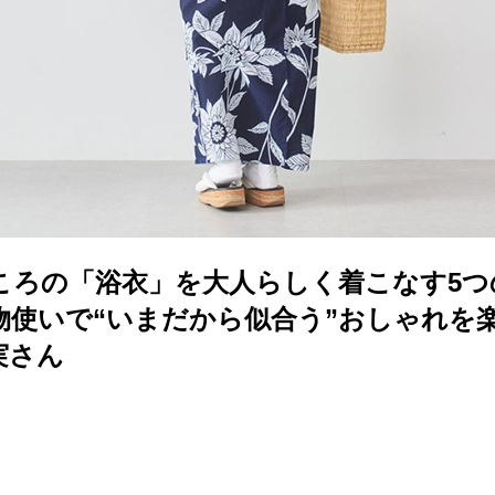
いころの「浴衣」を大人らしく着こなす5
物使いで“いまだから似合う”おしゃれを
実さん