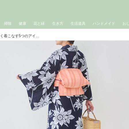
掃除
健康
花と緑
生き方
生活道具
ハンドメイド
お
40代、若いころの「浴衣」を大人らしく着こなす5つのアイデア。帯や小物使いで“いまだから似合う”おしゃれを楽しむ／着付師・橘川麻実さん