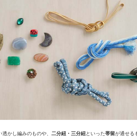
い透かし編みのものや、
二分紐・三分紐
といった
帯留
が通せる