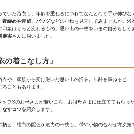
っていた浴衣も、年齢を重ねるにつれてなんとなく手が伸びな
、
帯締めや帯留、バッグ
などの小物を見直してみませんか。浴
の印象はぐっと変わるもの。思い出の一枚をいまの自分らしく
川麻実
さんに伺いました。
衣の着こなし方」
浴衣や、家族から受け継いだ思い出の浴衣。年齢を重ねると、
じることもあります。
タッフSのお母さまが若いころ、お祖母さまに仕立ててもらっ
こなすコツ
を紹介します。
の柄と、紺白の配色が魅力の一枚も、帯や小物の合わせ方次第