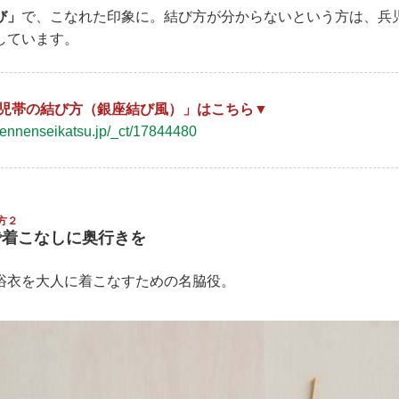
び」
で、こなれた印象に。結び方が分からないという方は、兵
しています。
児帯の結び方（銀座結び風）」はこちら▼
/tennenseikatsu.jp/_ct/17844480
方２
で着こなしに奥行きを
浴衣を大人に着こなすための名脇役。