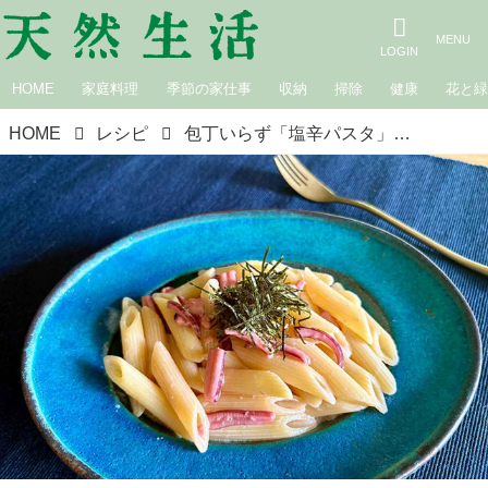
HOME
家庭料理
季節の家仕事
収納
掃除
健康
花と
HOME
レシピ
包丁いらず「塩辛パスタ」のつくり方。材料2つで絶品！おもてなしにも喜ばれる、わが家の“ほめられレシピ”｜本多理恵子の「50代からは“手抜き”と“息抜き”」