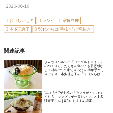
2026-06-16
おいしいもの
レシピ
家庭料理
本多理恵子
50代からは“手抜き”と“息抜き”
関連記事
ひんやりヘルシー「ヨーグルトアイス」
のつくり方。たくさん食べても罪悪感な
し！材料3つで“水切り不要”の簡単手づく
りアイス｜本多理恵子の「50代からは“手
抜き”と“息抜き”」
“みょうが”が主役の「みょうが丼」のつ
くり方。シンプルが一番おいしい／本多
理恵子さん｜8月のおすすめ記事