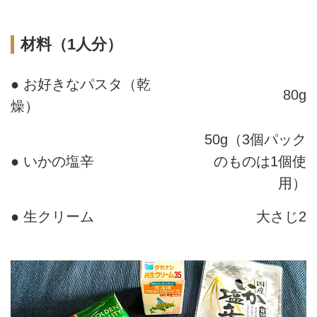
材料（1人分）
● お好きなパスタ（乾
80g
燥）
50g（3個パック
● いかの塩辛
のものは1個使
用）
● 生クリーム
大さじ2