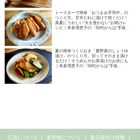
トースターで簡単「おつまみ手羽中」の
つくり方。甘辛だれに漬けて焼くだけ！
真夏にうれしい“火を使わない”お助けレ
シピ｜本多理恵子の「50代からは“手抜
き”と“息抜き”」
夏の簡単つくりおき「夏野菜のしょうゆ
漬け」のつくり方。切ってそのまま漬け
るだけ！そうめんやお茶漬けのお供にも
｜本多理恵子の「50代からは“手抜
き”と“息抜き”」
広告について
著作権について
書店様向け情報