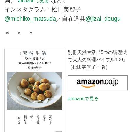
局）
など。
amazonで見る
インスタグラム：松田美智子
@michiko_matsuda
／自在道具
@jizai_dougu
＊ ＊ ＊
別冊天然生活『5つの調理法
で大人の料理バイブル100』
（松田美智子・著）
amazonで見る