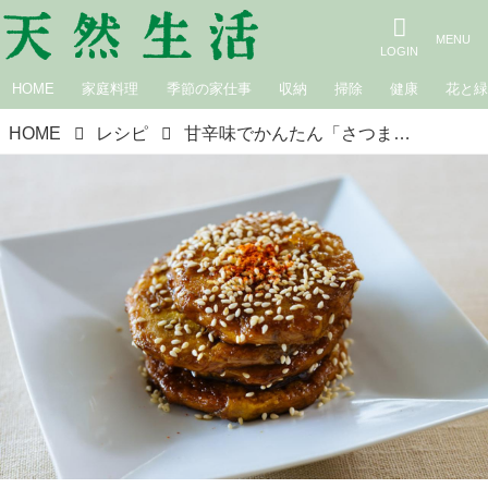
HOME
家庭料理
季節の家仕事
収納
掃除
健康
花と
HOME
レシピ
甘辛味でかんたん「さつま揚げの照り焼き風」のつくり方。こんがり焼いてたれとからめる、忙しい日の“あと一品”に頼れるおかず｜松田美智子の季節の仕事