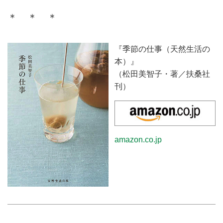
＊ ＊ ＊
『季節の仕事（天然生活の
本）』
（松田美智子・著／扶桑社
刊）
amazon.co.jp