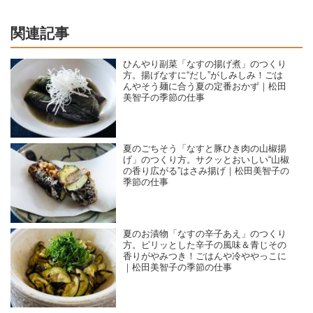
関連記事
ひんやり副菜「なすの揚げ煮」のつくり
方。揚げなすに“だし”がしみしみ！ごは
んやそう麺に合う夏の定番おかず｜松田
美智子の季節の仕事
夏のごちそう「なすと豚ひき肉の山椒揚
げ」のつくり方。サクッとおいしい“山椒
の香り広がる”はさみ揚げ｜松田美智子の
季節の仕事
夏のお漬物「なすの辛子あえ」のつくり
方。ピリッとした辛子の風味＆青じその
香りがやみつき！ごはんや冷ややっこに
｜松田美智子の季節の仕事