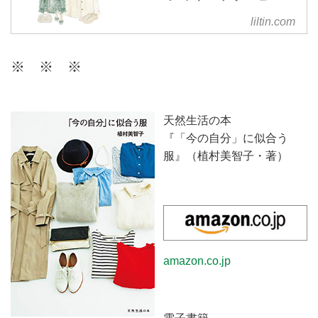
リルティンは、個人の方が日頃の
liltin.com
ファッションに関するお悩みを相
談できる、パーソナルなコーディ
※ ※ ※
ネートサービスです。今のあなた
に似合うスタイルを現役スタイリ
ストがご提案。ファッションを楽
しむお手伝いをいたします。
天然生活の本
『「今の自分」に似合う
服』（植村美智子・著）
amazon.co.jp