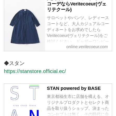
コーデならVeritecoeur(ヴェ
リテクール)
サロペットやパンツ、レディース
コートなど、大人カジュアルコー
ディネートをお求めでしたら
Veritecoeur(ヴェリテクール)をご
検討ください。ギャザーワンピー
online.veritecoeur.com
スやインナーワンピース、繊細な
レースが美しい白ブラウスや黒ブ
ラウスなど、ナチュラルながら、
◆スタン
上質な素材と洗練されたデザイン
https://stanstore.official.ec/
で、大人の女性に寄り添うファッ
ションを提供しております。
STAN powered by BASE
東京都福生市に店舗を構える、オ
リジナルプロダクトとセレクト商
品を取り扱うショップ。決まった
コンセプトは無く、その時代に合