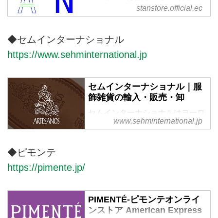
った今っぽいものをSTANのフィ
stanstore.official.ec
ルターを通して提案しています。
◆セムインターナショナル
https://www.sehminternational.jp
セムインターナショナル｜服
飾雑貨の輸入・販売・卸
セムインターナショナルはヨーロ
www.sehminternational.jp
ッパ、アメリカの服飾及び服雑貨
の輸入、販売、卸を行っていま
す。
◆ピモンテ
https://pimente.jp/
PIMENTÉ-ピモンテオンライ
ンストア American Express