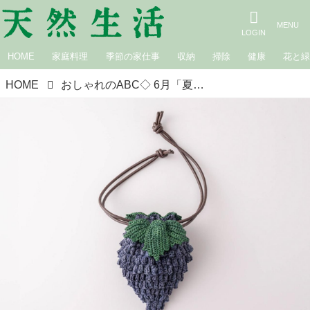
HOME
家庭料理
季節の家仕事
収納
掃除
健康
花と
HOME
おしゃれのABC◇ 6月「夏を楽しむ小物」その（2）ビッグバッグとスモールバッグ 現役スタイリストが、おしゃれの悩みを解決｜植村美智子