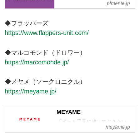
Apple Pay Google Pay JCB
pimente.jp
Mastercard Shop Pay Visa
PayPay Merpay d Barai au
PAY Rakuten Pay
◆フラッパーズ
https://www.flappers-unit.com/
「スパイスを効かせる」を意味す
るPIMENTÉ（ピモンテ）。ジュ
エリーやシューズなど、日常に彩
◆マルコモンド（ドロワー）
りを添えるアイテムを多数ご用
意。新規会員登録で1000ポイン
https://marcomonde.jp/
ト進呈。
◆メヤメ（ソークロニクル）
https://meyame.jp/
MEYAME
「ずっと手元に残しておきたい
meyame.jp
服」をコンセプトに、2018年秋
冬シーズンから染谷 めぐみ・染