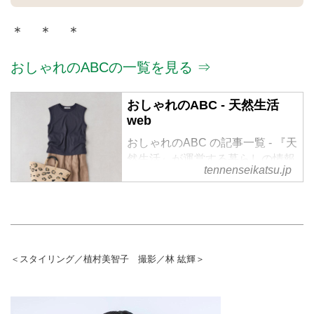
＊ ＊ ＊
おしゃれのABCの一覧を見る ⇒
おしゃれのABC - 天然生活
web
おしゃれのABC の記事一覧 - 『天
然生活』が運営する暮らしの情報
tennenseikatsu.jp
サイト。食やファッション、暮ら
しの知恵はもちろん、Webオリジ
ナルの情報を毎日配信
＜スタイリング／植村美智子 撮影／林 紘輝＞