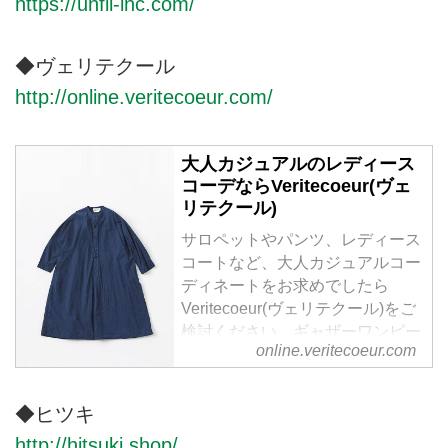
https://unfil-inc.com/
デュートリステス）のTOPページ
です。オフィシャルサイトならで
はの豊富な品揃え。
◆ヴェリテクール
http://online.veritecoeur.com/
大人カジュアルのレディース
コーデならVeritecoeur(ヴェ
リテクール)
サロペットやパンツ、レディース
コートなど、大人カジュアルコー
ディネートをお求めでしたら
Veritecoeur(ヴェリテクール)をご
検討ください。ギャザーワンピー
online.veritecoeur.com
スやインナーワンピース、繊細な
レースが美しい白ブラウスや黒ブ
ラウスなど、ナチュラルながら、
◆ヒツキ
上質な素材と洗練されたデザイン
http://hitsuki.shop/
で、大人の女性に寄り添うファッ