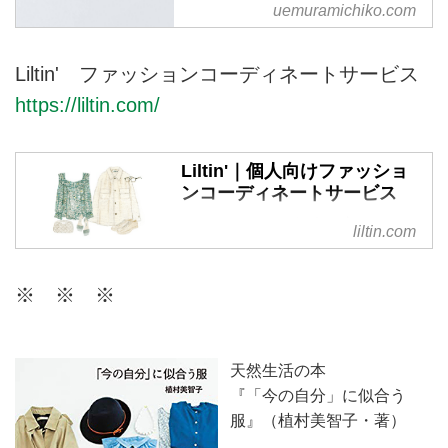
ページです。
uemuramichiko.com
Liltin' ファッションコーディネートサービス
https://liltin.com/
Liltin'｜個人向けファッショ
ンコーディネートサービス
リルティンは、個人の方が日頃の
liltin.com
ファッションに関するお悩みを相
談できる、パーソナルなコーディ
※ ※ ※
ネートサービスです。今のあなた
に似合うスタイルを現役スタイリ
ストがご提案。ファッションを楽
しむお手伝いをいたします。
天然生活の本
『「今の自分」に似合う
服』（植村美智子・著）