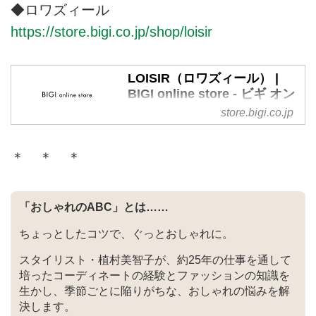
◆ロワズィール
https://store.bigi.co.jp/shop/loisir
LOISIR（ロワズィール） |
BIGI online store - ビギ オン
ラインストア
store.bigi.co.jp
株式会社ビギが運営する公式通販
サイト・LOISIR（ロワズィー
＊ ＊ ＊
ル）のTOPページです。オフィシ
ャルサイトならではの豊富な品揃
え。
「おしゃれのABC」とは……
ちょっとしたコツで、ぐっとおしゃれに。
スタイリスト・植村美智子が、約25年の仕事を通して
培ったコーディネートの経験とファッションの知識を
生かし、季節ごとに陥りがちな、おしゃれの悩みを解
決します。