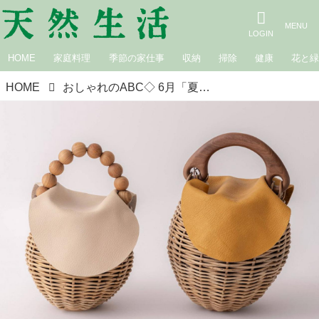
HOME
家庭料理
季節の家仕事
収納
掃除
健康
花と
HOME
おしゃれのABC◇ 6月「夏を楽しむ小物」その（3）ストローハットとラフィアのバッグ 現役スタイリストが、おしゃれの悩みを解決｜植村美智子