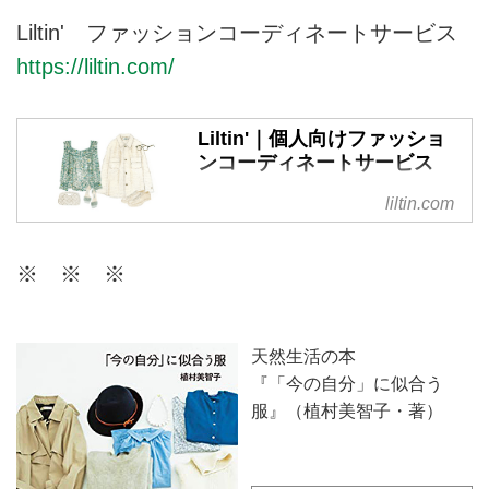
Liltin' ファッションコーディネートサービス
https://liltin.com/
Liltin'｜個人向けファッショ
ンコーディネートサービス
リルティンは、個人の方が日頃の
liltin.com
ファッションに関するお悩みを相
談できる、パーソナルなコーディ
※ ※ ※
ネートサービスです。今のあなた
に似合うスタイルを現役スタイリ
ストがご提案。ファッションを楽
しむお手伝いをいたします。
天然生活の本
『「今の自分」に似合う
服』（植村美智子・著）