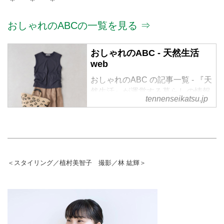
＊ ＊ ＊
おしゃれのABCの一覧を見る ⇒
おしゃれのABC - 天然生活
web
おしゃれのABC の記事一覧 - 『天
然生活』が運営する暮らしの情報
tennenseikatsu.jp
サイト。食やファッション、暮ら
しの知恵はもちろん、Webオリジ
ナルの情報を毎日配信
＜スタイリング／植村美智子 撮影／林 紘輝＞