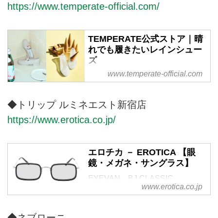
https://www.temperate-official.com/
TEMPERATE公式ストア｜晴
れでも履きたいレインシュー
ズ
www.temperate-official.com
テンパレイト公式オンラインスト
ア。『シックでシンプルなデザイ
ンをオールシーズン、オールオケ
◆トリップ ルミネエスト新宿店
ージョンで、ほどよく上品に穏和
https://www.erotica.co.jp/
な気分を求める女性のために』。
2017年にスタートしたレディー
ス向けレインシューズブランドで
エロチカ － EROTICA 【眼
す。
鏡・メガネ・サングラス】
EYEVAN、BJ CLASSIC
www.erotica.co.jp
COLLECTION、MOSCOT、
OLIVER PEOPLES、ayameなど
国内外のメガネ・サングラスを取
◆ネブローニ