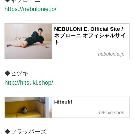
り扱うアイウェアのセレクトショ
https://nebulonie.jp/
ップ。
NEBULONI E. Official Site /
ネブローニ オフィシャルサイ
ト
NEBULONI Eネブローニのオフィ
nebulonie.jp
シャルオンラインサイト。
NEBULONI Eネブローニは1950
年前半にEugenio Nebulonieによ
◆ヒツキ
って設立された優れたクラフトマ
http://hitsuki.shop/
ンシップとイタリアンスタイルに
定評のある老舗ブランド。創立者
たちから受け継がれた伝統的な靴
HItsuki
作りの製法をそのままに、今もな
hitsukiでは紅籐と言う耐水性の強
hitsuki.shop
お熟練された職人がハンドメイド
い籐を使ったハンドメイドのかご
で一点一点丁寧に作り続けていま
バッグを製作・販売しています。
す。
◆フラッパーズ
オーダーも受け付けております。