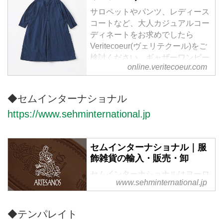
サロペットやパンツ、レディース
コートなど、大人カジュアルコー
ディネートをお求めでしたら
Veritecoeur(ヴェリテクール)をご
検討ください。ギャザーワンピー
online.veritecoeur.com
スやインナーワンピース、繊細な
レースが美しい白ブラウスや黒ブ
ラウスなど、ナチュラルながら、
◆セムインターナショナル
上質な素材と洗練されたデザイン
https://www.sehminternational.jp
で、大人の女性に寄り添うファッ
ションを提供しております。
セムインターナショナル｜服
飾雑貨の輸入・販売・卸
セムインターナショナルはヨーロ
www.sehminternational.jp
ッパ、アメリカの服飾及び服雑貨
の輸入、販売、卸を行っていま
す。
◆テンパレイト