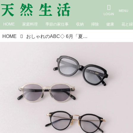
HOME
家庭料理
季節の家仕事
収納
掃除
健康
花と
HOME
おしゃれのABC◇ 6月「夏を楽しむ小物」その（4）黒の小物 現役スタイリストが、おしゃれの悩みを解決｜植村美智子