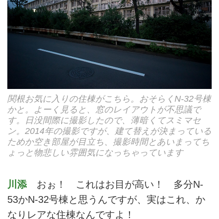
関根お気に入りの住棟がこちら。おそらくN-32号棟
かと。よーく見ると、窓のレイアウトが不思議で
す。日没間際に撮影したので、薄暗くてスミマセ
ン。2014年の撮影ですが、建て替えが決まっている
ためか空き部屋が目立ち、撮影時間とあいまってち
ょっと物悲しい雰囲気になっちゃっています
川添
おぉ！ これはお目が高い！ 多分N-
53かN-32号棟と思うんですが、実はこれ、か
なりレアな住棟なんですよ！