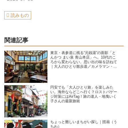
読みもの
関連記事
東京・表参道に残る“元銭湯”の面影「と
んかつ まい泉 青山本店」へ。10代のこ
ろから変わらない、思い出の味を訪ねて
｜大人のひとり散歩道／カメラマン・石
黒美穂子さん
円安でも「大人ひとり旅」を楽しみた
い。海外ならどこへ行く？ロストバゲー
ジ対策にはAirTag！旅の達人・地曳いく
子さんの最新旅術
ちょっと難しいまちがい探し｜団扇（う
ちわ）