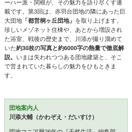
ーハー派・関根が、その魅力を語り尽くす連
載です。第3回は、赤羽台団地の隣にあった巨
大団地
「都営桐ヶ丘団地」
を取り上げます。
珍しいメゾネット住棟や、あとから増設され
た浴室、戦後の歴史まで、川添が撮り溜めて
いた
約30枚の写真と約6000字の熱量で徹底解
説。
いまは失われつつある団地建築と、そこ
で営まれていた暮らしの魅力をひもときま
す。
団地案内人
川添大輔（かわぞえ・だいすけ）
団地マニア歴26年の『天然生活』編集部