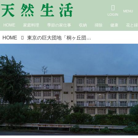
HOME
家庭料理
季節の家仕事
収納
掃除
健康
花と
HOME
東京の巨大団地「桐ヶ丘団地」の知られざる魅力。団地なのにメゾネット？お風呂を増築？戦後、弾薬庫から人々の住まいに｜めくるめく団地の世界にようこそ