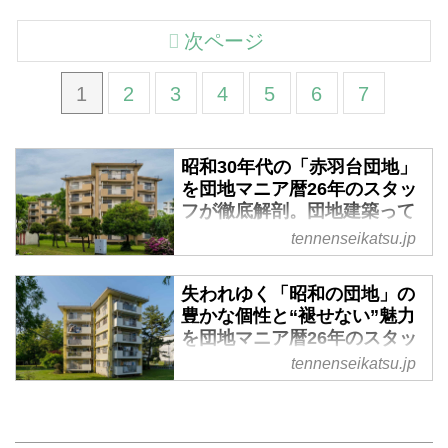
次ページ
1
2
3
4
5
6
7
昭和30年代の「赤羽台団地」
を団地マニア暦26年のスタッ
フが徹底解剖。団地建築って
こんなにおもしろい！
tennenseikatsu.jp
昭和の「団地建築」の奥深い世界
をご存じですか？ 団地愛が止ま
失われゆく「昭和の団地」の
らない天然生活編集部の川添と、
豊かな個性と“褪せない”魅力
団地には広く浅く興味があるミー
を団地マニア暦26年のスタッ
ハー派・関根が、団地の魅力を語
フが紹介
tennenseikatsu.jp
り尽くします。今回も、5000字
昭和の「団地建築」の奥深い世界
超えの熱量で、団地の聖地”と呼
をご存じですか？ 団地愛が止ま
ばれる『赤羽台団地』を徹底解
らない天然生活編集部の川添と、