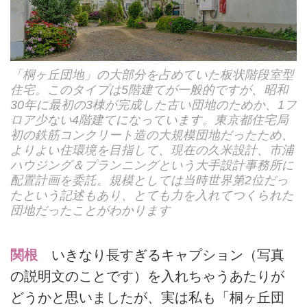
「桐ヶ丘団地」の大部分を占めていた板状階段室型
住宅。このタイプは5階建てが一般的ですが、昭和
30年に最初の3棟が完成した古い団地のためか、1フ
ロア少ない4階建てになっています。東京都住宅局
初の鉄筋コンクリート造の大規模団地だったため、
よりよい住環境を目指して、現在の久米設計、市浦
ハウジング＆プランニングという大手設計事務所に
配置計画を委託。規模としては当時世界第2位だっ
たという記述もあり、とても力を入れてつくられた
団地だったことがわかります
関根
いきなり長すぎるキャプション（写真
の説明文のことです）を入れちゃうあたりが
どうかと思いましたが、実は私も「桐ヶ丘団