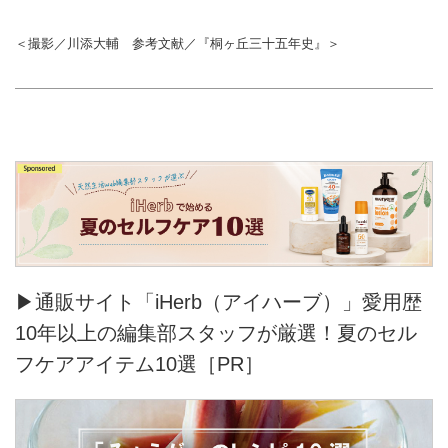
剖。スターハウス住棟や豊かな緑
建築には広く浅く興味があるミー
地、そして知られざる設計背景ま
ハー派・関根が、団地の魅力を語
＜撮影／川添大輔 参考文献／『桐ヶ丘三十五年史』＞
で、いまは失われつつある団地の
り尽くします。初回から5,000字
魅力をひもときます。
超えの熱量で、団地界のアイドル
「スターハウス」や、エレベータ
ーが止まらない！？「スキップ廊
下型」などを徹底解説。暴走する
マニアと冷静な現実派、ふたりの
おしゃべりから広がる、めくるめ
く団地の世界をお届けします。
▶通販サイト「iHerb（アイハーブ）」愛用歴
10年以上の編集部スタッフが厳選！夏のセル
フケアアイテム10選［PR］