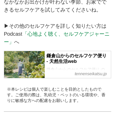
なかなかお出かけが叶わない季節、お家でで
きるセルフケアを試してみてくださいね。
▶その他のセルフケアを詳しく知りたい方は
Podcast
「心地よく聴く、セルフケアジャーニ
ー」
へ
鎌倉山からのセルフケア便り
- 天然生活web
鎌倉山からのセルフケア便り の
tennenseikatsu.jp
記事一覧 - 写真と文を軸に、さま
ざまな表現をする七緒（なお）さ
ん。鎌倉山の麓で育むゆるやかな
※本レシピは個人で楽しむことを目的としたもので
暮らしと、15年以上積み重ねてき
す。ご使用の際は、乳幼児・ペットのいる環境や、香
た“セルフケア”の小さなアイデア
りに敏感な方への配慮をお願いします。
をお届けします。