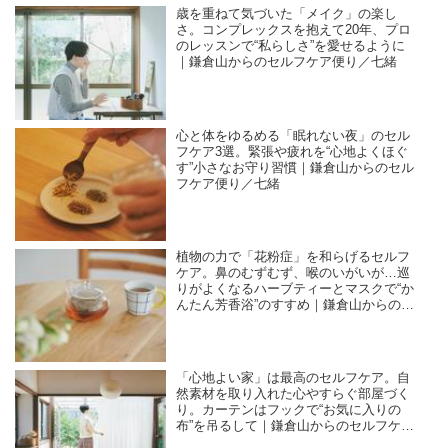
歳を重ねて気づいた「メイク」の楽し
さ。コンプレックスを抱えて20年、プロ
のレッスンで“私らしさ”を愛せるように
｜鎌倉山からのセルフケア便り／七緒
心と体をゆるめる「眠れない夜」のセル
フケア3選。緊張や疲れを“心地よくほぐ
す”小さなお守り習慣｜鎌倉山からのセル
フケア便り／七緒
植物の力で「花粉症」を和らげるセルフ
ケア。鼻のむずむず、喉のいがいが…巡
りがよくなるハーブティーとマスクで“か
んたん芳香浴”のすすめ｜鎌倉山からのセ
ルフケア便り／七緒
「心地よい家」は最高のセルフケア。自
然素材を取り入れた心やすらぐ部屋づく
り。カーテンはフックで“お気に入りの
布”を吊るして｜鎌倉山からのセルフケア
便り／七緒