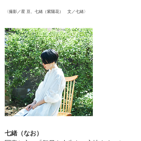
〈撮影／星 亘、七緒（紫陽花） 文／七緒〉
七緒（なお）