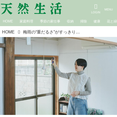
HOME
家庭料理
季節の家仕事
収納
掃除
健康
花と
HOME
梅雨の“重だるさ”がすっきりする「アロマスプレー」のつくり方。5分でかんたん、香りで気分を整えるリフレッシュ法で疲れやすい季節をさわやかに｜鎌倉山からのセルフケア便り／七緒