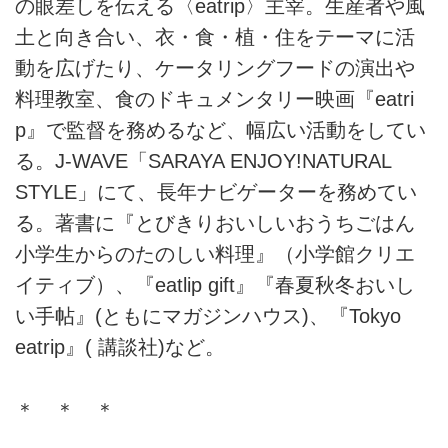
の眼差しを伝える〈eatrip〉主宰。生産者や風
土と向き合い、衣・食・植・住をテーマに活
動を広げたり、ケータリングフードの演出や
料理教室、食のドキュメンタリー映画『eatri
p』で監督を務めるなど、幅広い活動をしてい
る。J-WAVE「SARAYA ENJOY!NATURAL
STYLE」にて、長年ナビゲーターを務めてい
る。著書に『とびきりおいしいおうちごはん
小学生からのたのしい料理』（小学館クリエ
イティブ）、『eatlip gift』『春夏秋冬おいし
い手帖』(ともにマガジンハウス)、『Tokyo
eatrip』( 講談社)など。
＊ ＊ ＊