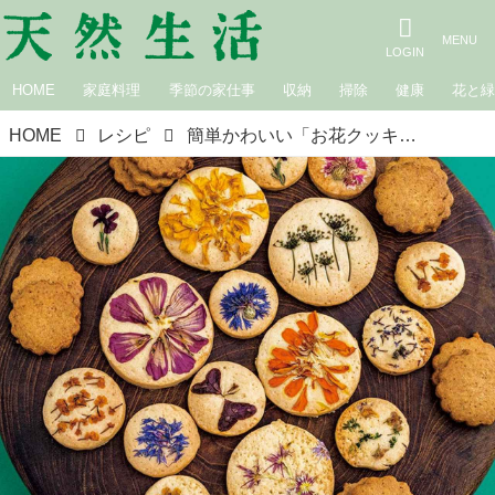
HOME
家庭料理
季節の家仕事
収納
掃除
健康
花と
HOME
レシピ
簡単かわいい「お花クッキーと毎日クッキー」のつくり方。食べられるお花で“お店のような”仕上がりに！子どもも楽しいとびきりおいしいおやつ／野村友里さん