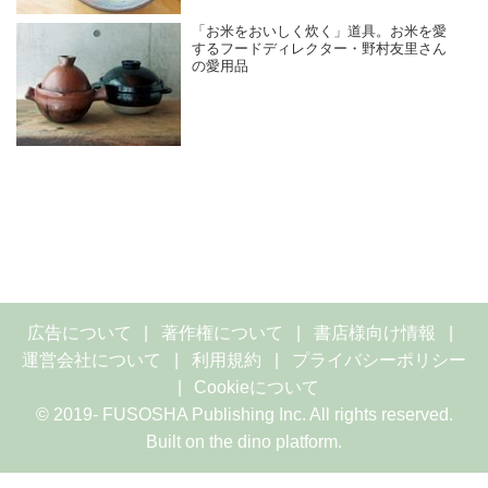
「お米をおいしく炊く」道具。お米を愛
するフードディレクター・野村友里さん
の愛用品
広告について
著作権について
書店様向け情報
運営会社について
利用規約
プライバシーポリシー
Cookieについて
© 2019- FUSOSHA Publishing Inc. All rights reserved.
Built on
the dino platform
.