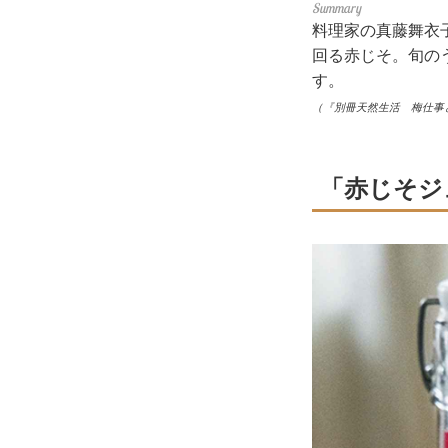
料理家の真藤舞衣
回る赤じそ。旬の
す。
（『別冊天然生活 梅仕事
「赤じそジ