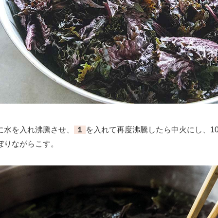
水を入れ沸騰させ、
１
を入れて再度沸騰したら中火にし、1
ぼりながらこす。