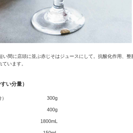
の短い間に店頭に並ぶ赤じそはジュースにして。抗酸化作用、整
れています。
やすい分量）
分）
300g
400g
1800mL
150mL