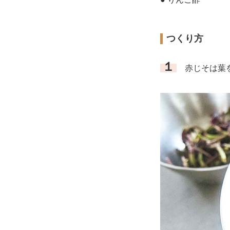
つくり方
１
赤じそは葉を