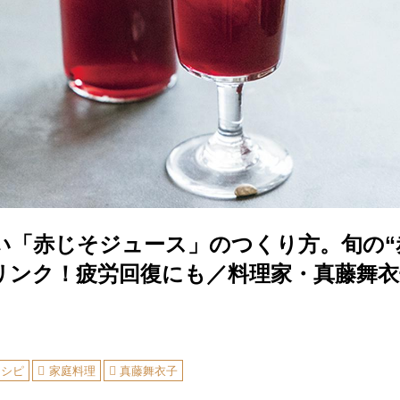
い「赤じそジュース」のつくり方。旬の“
リンク！疲労回復にも／料理家・真藤舞衣
レシピ
家庭料理
真藤舞衣子