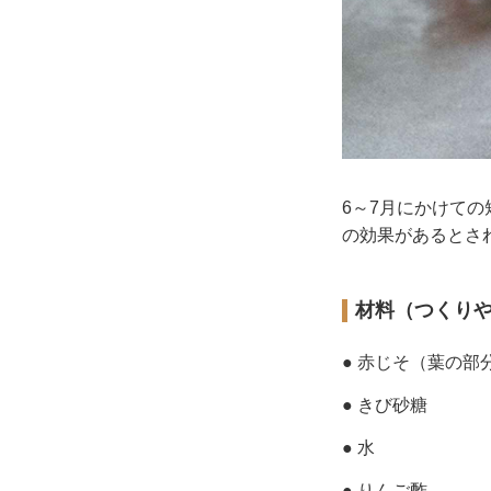
6～7月にかけて
の効果があるとさ
材料（つくり
● 赤じそ（葉の部
● きび砂糖
● 水
● りんご酢