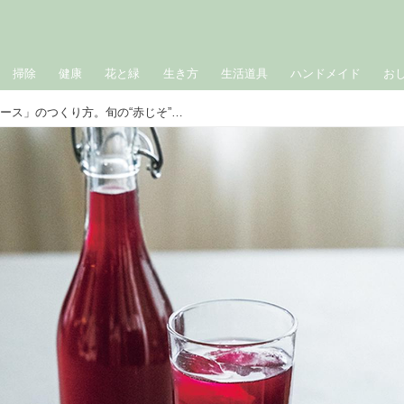
掃除
健康
花と緑
生き方
生活道具
ハンドメイド
お
夏にうれしい「赤じそジュース」のつくり方。旬の“赤じそ”で仕込む定番ドリンク！疲労回復にも／料理家・真藤舞衣子さん