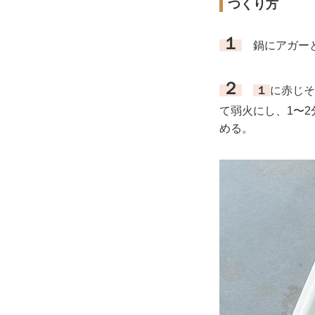
つくり方
１
鍋にアガーと
２
１
に赤じそ
て弱火にし、1〜
める。