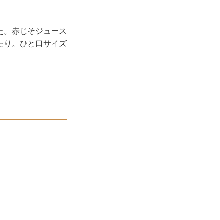
た。赤じそジュース
たり。ひと口サイズ