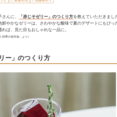
レシピ
家庭料理
真藤舞衣子
子さんに、
「赤じそゼリー」のつくり方
を教えていただきまし
色鮮やかなゼリーは、さわやかな酸味で夏のデザートにもぴっ
盛れば、見た目もおしゃれな一品に。
と四季の保存食』より）
リー」のつくり方