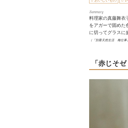
おいしいもの
料理家の真藤舞衣
をアガーで固めた
に切ってグラスに
（『別冊天然生活 梅仕事
「赤じそゼ