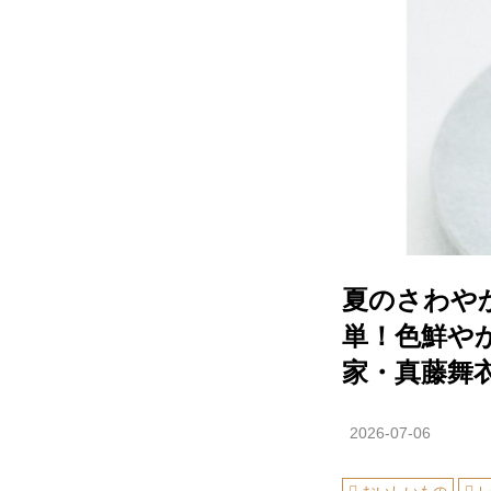
夏のさわや
単！色鮮や
家・真藤舞
2026-07-06