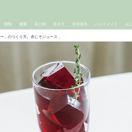
掃除
健康
花と緑
生き方
生活道具
ハンドメイド
お
夏のさわやか「赤じそゼリー」のつくり方。赤じそジュースで簡単！色鮮やかな“冷やし固めるだけ”のひんやりデザート／料理家・真藤舞衣子さん