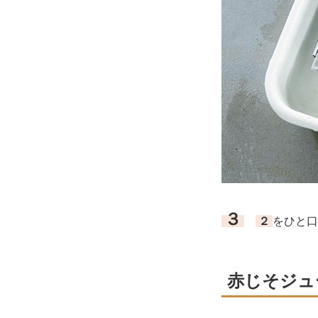
３
２
をひと口
赤じそジュ