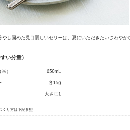
冷やし固めた見目麗しいゼリーは、夏にいただきたいさわやか
やすい分量）
（※）
650mL
ー
各15g
大さじ1
つくり方は下記参照