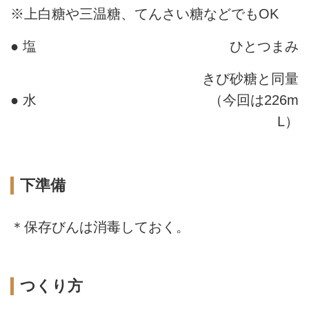
※上白糖や三温糖、てんさい糖などでもOK
● 塩
ひとつまみ
きび砂糖と同量
● 水
（今回は226m
L）
下準備
＊保存びんは消毒しておく。
つくり方