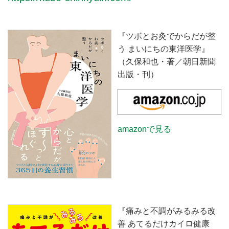
『ツボとお灸でからだが整
う まいにちの東洋医学』
（久保和也・著／朝日新聞
出版・刊）
amazonで見る
『痛みと不調がみるみる改
善 あてるだけカイロ健康