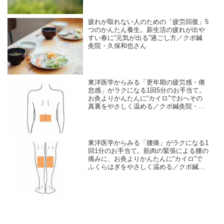
疲れが取れない人のための「疲労回復」5
つのかんたん養生。新生活の疲れが出や
すい春に“元気が出る”過ごし方／クボ鍼
灸院・久保和也さん
東洋医学からみる「更年期の疲労感・倦
怠感」がラクになる1回5分のお手当て。
お灸よりかんたんに“カイロ”でおへその
真裏をやさしく温める／クボ鍼灸院・久
保和也さん
東洋医学からみる「腰痛」がラクになる1
回1分のお手当て。筋肉の緊張による腰の
痛みに、お灸よりかんたんに“カイロ”で
ふくらはぎをやさしく温める／クボ鍼灸
院・久保和也さん