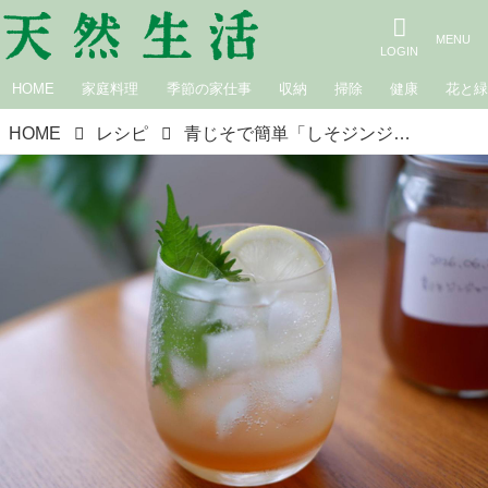
HOME
家庭料理
季節の家仕事
収納
掃除
健康
花と
HOME
レシピ
青じそで簡単「しそジンジャーシロップ」のつくり方。自家製しそジュースにも！冷たく飲んでも“体を冷やさない”夏の養生ドリンク／クボ鍼灸院・久保和也さん