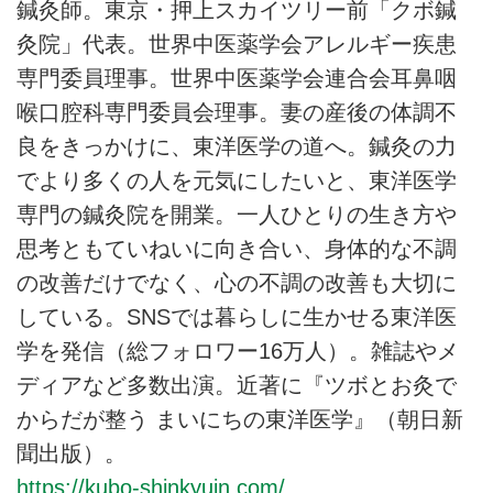
鍼灸師。東京・押上スカイツリー前「クボ鍼
灸院」代表。世界中医薬学会アレルギー疾患
専門委員理事。世界中医薬学会連合会耳鼻咽
喉口腔科専門委員会理事。妻の産後の体調不
良をきっかけに、東洋医学の道へ。鍼灸の力
でより多くの人を元気にしたいと、東洋医学
専門の鍼灸院を開業。一人ひとりの生き方や
思考ともていねいに向き合い、身体的な不調
の改善だけでなく、心の不調の改善も大切に
している。SNSでは暮らしに生かせる東洋医
学を発信（総フォロワー16万人）。雑誌やメ
ディアなど多数出演。近著に『ツボとお灸で
からだが整う まいにちの東洋医学』（朝日新
聞出版）。
https://kubo-shinkyuin.com/