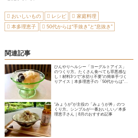
おいしいもの
レシピ
家庭料理
本多理恵子
50代からは“手抜き”と“息抜き”
関連記事
ひんやりヘルシー「ヨーグルトアイス」
のつくり方。たくさん食べても罪悪感な
し！材料3つで“水切り不要”の簡単手づく
りアイス｜本多理恵子の「50代からは“手
抜き”と“息抜き”」
“みょうが”が主役の「みょうが丼」のつ
くり方。シンプルが一番おいしい／本多
理恵子さん｜8月のおすすめ記事