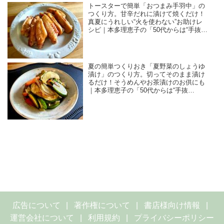
トースターで簡単「おつまみ手羽中」の
つくり方。甘辛だれに漬けて焼くだけ！
真夏にうれしい“火を使わない”お助けレ
シピ｜本多理恵子の「50代からは“手抜
き”と“息抜き”」
夏の簡単つくりおき「夏野菜のしょうゆ
漬け」のつくり方。切ってそのまま漬け
るだけ！そうめんやお茶漬けのお供にも
｜本多理恵子の「50代からは“手抜
き”と“息抜き”」
広告について
著作権について
書店様向け情報
運営会社について
利用規約
プライバシーポリシー