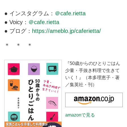
● インスタグラム：
＠cafe.rietta
● Voicy：
＠cafe.rietta
● ブログ：
https://ameblo.jp/caferietta/
＊ ＊ ＊
『50歳からのひとりごはん
少量・手抜き料理で生きて
いく！』（本多理恵子・著
／集英社・刊）
amazonで見る