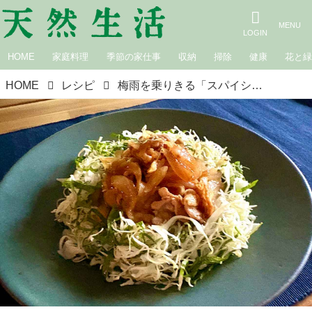
HOME
家庭料理
季節の家仕事
収納
掃除
健康
花と
HOME
レシピ
梅雨を乗りきる「スパイシーしょうが焼き」のつくり方。フライパンで簡単！カレー味で“モリモリ食べられる”スタミナレシピ｜本多理恵子の「50代からは“手抜き”と“息抜き”」