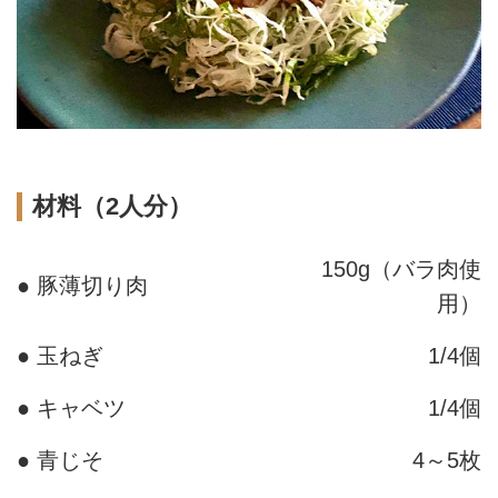
材料（2人分）
150g（バラ肉使
● 豚薄切り肉
用）
● 玉ねぎ
1/4個
● キャベツ
1/4個
● 青じそ
4～5枚