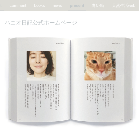
t
comment
books
news
present
青い箱
天然生活web
HOME
ハニオ日記公式ホームページ_present
ハニオ日記公式ホームページ