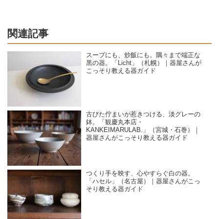
関連記事
スープにも、炒飯にも。隅々まで端正な
黒の器。「Licht」（札幌）｜器屋さんが
こっそり教える器ガイド
古びた佇まいが惹きつける、淡グレーの
鉢。「観慶丸本店・
KANKEIMARULAB.」（宮城・石巻）｜
器屋さんがこっそり教える器ガイド
つくり手を映す、心やすらぐ白の器。
「ハセル」（名古屋）｜器屋さんがこっ
そり教える器ガイド