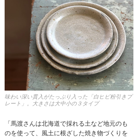
味わい深い貫入がたっぷり入った「白ヒビ粉引きプ
レート」。大きさは大中小の３タイプ
「馬渡さんは北海道で採れる土など地元のも
のを使って、風土に根ざした焼き物づくりを