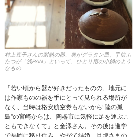
村上直子さんの耐熱の器。奥がグラタン皿、手前ふ
たつが「浅PAN」といって、ひとり用の小鍋のよう
なもの
「若い頃から器が好きだったものの、地元に
は作家ものの器を手にとって見られる場所が
なく、当時は格安航空券もないから“陸の孤
島”の宮崎からは、陶器市に気軽に足を運ぶこ
ともできなくて」と金澤さん。その後は進学
で福岡に移り住み、やがて結婚。旦那さまの