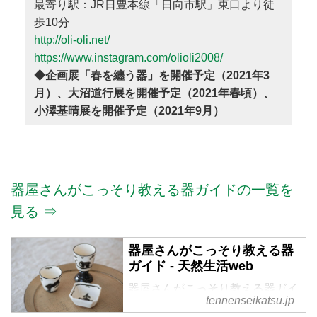
最寄り駅：JR日豊本線「日向市駅」東口より徒
歩10分
http://oli-oli.net/
https://www.instagram.com/olioli2008/
◆企画展「春を纏う器」を開催予定（2021年3
月）、大沼道行展を開催予定（2021年春頃）、
小澤基晴展を開催予定（2021年9月）
器屋さんがこっそり教える器ガイドの一覧を
見る ⇒
器屋さんがこっそり教える器
ガイド - 天然生活web
器屋さんがこっそり教える器ガイ
tennenseikatsu.jp
ド の記事一覧