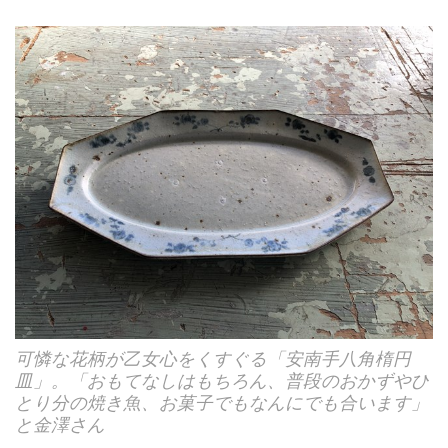
可憐な花柄が乙女心をくすぐる「安南手八角楕円
皿」。「おもてなしはもちろん、普段のおかずやひ
とり分の焼き魚、お菓子でもなんにでも合います」
と金澤さん