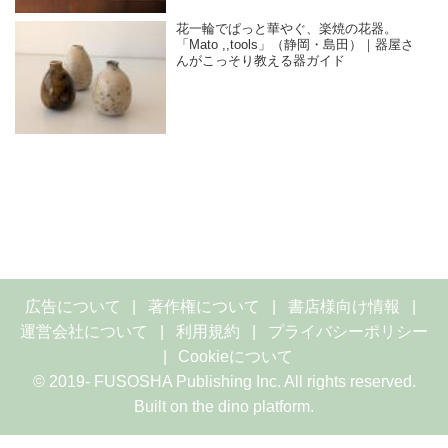
花一輪でぱっと華やぐ、楽焼の花器。
「Mato ,,tools」（静岡・島田）｜器屋さ
んがこっそり教える器ガイド
広告について
著作権について
書店様向け情報
運営会社について
利用規約
プライバシーポリシー
Cookieについて
© 2019- FUSOSHA Publishing Inc. All rights reserved.
Built on
the dino platform
.