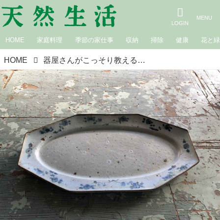
HOME
家庭料理
季節の家仕事
収納
掃除
健康
花と
HOME
器屋さんがこっそり教える器ガイド｜暮らしに寄り添う器を届ける「OLIOLI」（宮崎）