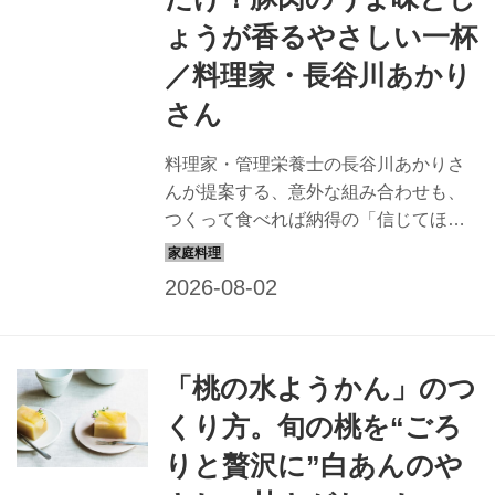
ょうが香るやさしい一杯
／料理家・長谷川あかり
さん
料理家・管理栄養士の長谷川あかりさ
んが提案する、意外な組み合わせも、
つくって食べれば納得の「信じてほし
いレシピ」。今回は、パーソナルムッ
ク最新刊『長谷川あかり DAILY
RECIPE Vol.5』（扶桑社）より、豚肉
と明太子のうま味に三つ葉としょうが
が香る「明太子と三つ葉のにゅうめ
「桃の水ようかん」のつ
ん」のつくり方を紹介します。
くり方。旬の桃を“ごろ
りと贅沢に”白あんのや