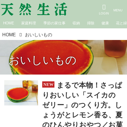
HOME
家庭料理
季節の家仕事
収納
掃除
健康
花と
HOME
おいしいもの
おいしいもの
まるで本物！さっぱ
りおいしい「スイカの
ゼリー」のつくり方。し
ょうがとレモン香る、夏
のひんやりおやつ／お菓