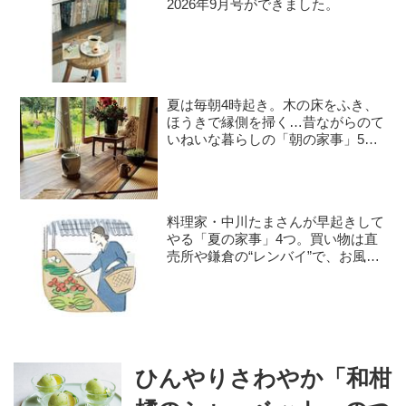
2026年9月号ができました。
夏は毎朝4時起き。木の床をふき、
ほうきで縁側を掃く…昔ながらのて
いねいな暮らしの「朝の家事」5つ
／料理作家・豊村薫さん
料理家・中川たまさんが早起きして
やる「夏の家事」4つ。買い物は直
売所や鎌倉の“レンバイ”で、お風呂
掃除は朝の日課に
ひんやりさわやか「和柑