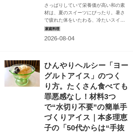
さっぱりしていて栄養価が高い和の素
材は、夏のスイーツにぴったり。暑さ
で疲れた体をいたわる、冷たいスイー
ツをお菓子研究家・本間節子さんに教
えていただきました。今回は、生クリ
ームのコクと小豆のやさしい甘さを楽
しむ「小倉アイス」のつくり方を紹介
します。（『天然生活』2025年9月号
ひんやりヘルシー「ヨー
掲載）
グルトアイス」のつく
り方。たくさん食べても
罪悪感なし！材料3つ
で“水切り不要”の簡単手
づくりアイス｜本多理恵
子の「50代からは“手抜