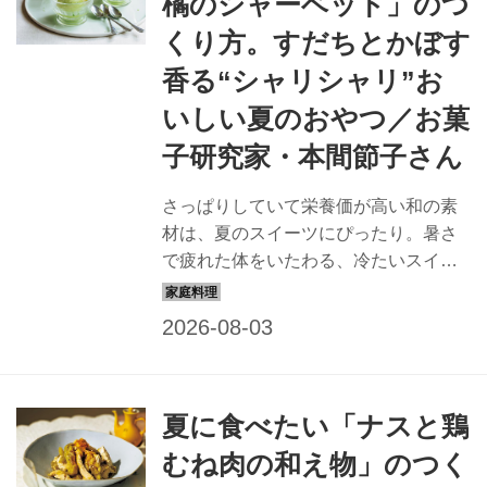
橘のシャーベット」のつ
くり方。すだちとかぼす
香る“シャリシャリ”お
いしい夏のおやつ／お菓
子研究家・本間節子さん
さっぱりしていて栄養価が高い和の素
材は、夏のスイーツにぴったり。暑さ
で疲れた体をいたわる、冷たいスイー
ツをお菓子研究家・本間節子さんに教
えていただきました。今回は、シャリ
シャリ食感の「和柑橘のシャーベッ
ト」のつくり方を紹介します。（『天
然生活』2025年9月号掲載）
夏に食べたい「ナスと鶏
むね肉の和え物」のつく