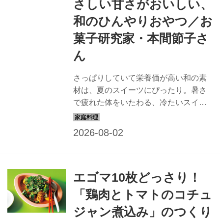
さしい甘さがおいしい、
和のひんやりおやつ／お
菓子研究家・本間節子さ
ん
さっぱりしていて栄養価が高い和の素
材は、夏のスイーツにぴったり。暑さ
で疲れた体をいたわる、冷たいスイー
ツをお菓子研究家・本間節子さんに教
えていただきました。今回は、桃の香
りと白あんのやさしい甘さを楽しむ
「桃の水ようかん」のつくり方を紹介
します。（『天然生活』2025年9月号
エゴマ10枚どっさり！
掲載）
「鶏肉とトマトのコチュ
ジャン煮込み」のつくり