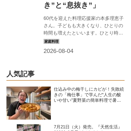
き”と“息抜き”」
60代を迎えた料理応援家の本多理恵子
さん。子どもも大きくなり、ひとりの
時間も増えたといいます。ひとり時間
は自分だけの時間。自分を甘やかしな
がら、うまく手を抜き、息を抜き、無
理なく、ちょうどよくでいきましょ
う。心と体が元気でいるための、食や
暮らしにまつわるエッセイ。今回は、
人気記事
「ヨーグルトアイス」のお話。ヨーグ
ルトは水切り不要！シンプルな材料で
仕込み中の梅干しにカビが！失敗続
手軽につくれるスイーツです。
きの「梅仕事」で学んだ“人生の酸
いや甘い”夏野菜の簡単料理で暑さ
を乗り切る｜たんぽぽ白鳥久美子の
手づくり暮らし
7月21日（火）発売。『天然生活』