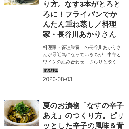
り方。なす3本がとろと
ろに！フライパンでか
んたん重ね蒸し／料理
家・長谷川あかりさん
料理家・管理栄養士の長谷川あかりさ
んが最近気になっているのが、中華と
ワインの組み合わせ。さらりと淡く、
香りを楽しむ料理にワインを合わせる
ことで、味わいが一段奥まで広がりま
す。今回は、パーソナルムック最新刊
『長谷川あかり DAILY RECIPE Vol.5』
（扶桑社）より、とろとろの蒸しなす
夏のお漬物「なすの辛子
と鶏むね肉に、たっぷりのしょうがを
合わせた「ナスと鶏むね肉の和え物」
あえ」のつくり方。ピリ
のつくり方を紹介します。
ッとした辛子の風味＆青