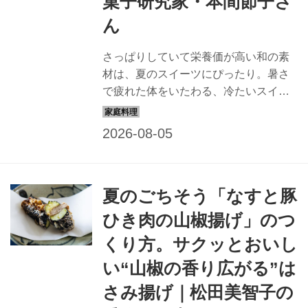
菓子研究家・本間節子さ
ん
さっぱりしていて栄養価が高い和の素
材は、夏のスイーツにぴったり。暑さ
で疲れた体をいたわる、冷たいスイー
ツをお菓子研究家・本間節子さんに教
えていただきました。今回は、甘酒の
とろみでなめらかに仕上げる「甘酒と
ヨーグルトのシャーベット」のつくり
方を紹介します。（『天然生活』2025
夏のごちそう「なすと豚
年9月号掲載）
ひき肉の山椒揚げ」のつ
くり方。サクッとおいし
い“山椒の香り広がる”は
さみ揚げ｜松田美智子の