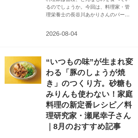
るのでしょうか。今回は、料理家・管
理栄養士の長谷川あかりさんのパーソ
ナルムック最新刊『長谷川あかり
DAILY RECIPE Vol.5』（扶桑社）よ
り、実際に食べた、ある1日の朝・昼・
夜のごはんを公開。カフェで楽しむ一
杯から、空腹の限界につくった5分ごは
“いつもの味”が生まれ変
ん、仕事後の夕食まで、飾らない日々
の食卓を紹介します。
わる「豚のしょうが焼
き」のつくり方。砂糖も
みりんも使わない！家庭
料理の新定番レシピ／料
理研究家・瀬尾幸子さん
｜8月のおすすめ記事