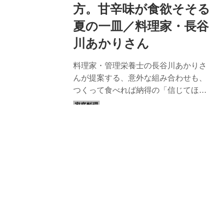
方。甘辛味が食欲そそる
夏の一皿／料理家・長谷
川あかりさん
料理家・管理栄養士の長谷川あかりさ
んが提案する、意外な組み合わせも、
つくって食べれば納得の「信じてほし
いレシピ」。今回は、パーソナルムッ
ク最新刊『長谷川あかり DAILY
RECIPE Vol.5』（扶桑社）より、エゴ
マどっさり、濃厚な香りが食欲をそそ
る「鶏肉とトマトのコチュジャン煮込
連載
み」のつくり方を紹介します。
お笑い芸人・白鳥久美子
「白鳥久美子の手作り暮らし」