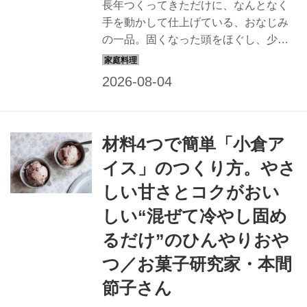
長年つくってきただけに、なんとなく
手を動かして仕上げている、おなじみ
の一品。固くなった頭をほぐし、少し
手順を変えたなら、“いつもの味”が新た
に生まれ変わります。今回は、料理家
の瀬尾幸子さんに「甘くない豚のしょ
うが焼き」のつくり方を教わりまし
た。（『天然生活』2023年9月号掲載
材料4つで簡単「小倉ア
／『天然生活Web』初出2025年8月15
日）
イス」のつくり方。やさ
しい甘さとコクがおい
しい“混ぜて冷やし固め
るだけ”のひんやりおや
つ／お菓子研究家・本間
節子さん