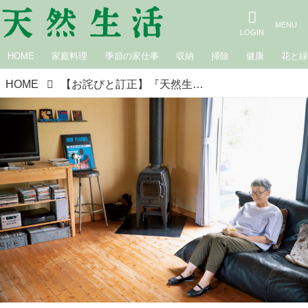
HOME
家庭料理
季節の家仕事
収納
掃除
健康
花と
HOME
【お詫びと訂正】『天然生活』2020年10月号（P.35）