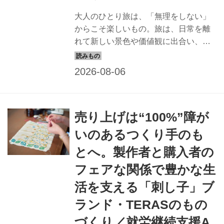
大人のひとり旅は、「無理をしない」
からこそ楽しいもの。旅は、日常を離
れて新しい景色や価値観に出合い、自
分自身を見つめ直す時間です。そんな
旅の楽しみ方を綴った『新しい大人ひ
とり旅』。スタイリスト・地曳いく子
さんが、海外ロケで培った経験をもと
に、大人のひとり旅のコツをレクチャ
売り上げは“100%”障が
ー。今回は、最新で必要なものや、円
安のいま、工夫したい旅のアイデアに
いのあるつくり手のも
ついて伺いました。
とへ。製作者と購入者の
フェアな関係で豊かな生
活を支える「刺し子」ブ
ランド・TERASのもの
づくり／就労継続支援A