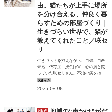
由。猫たちが上手に場所
を分け合える、仲良く暮
らすための部屋づくり｜
生きづらい世界で、猫が
教えてくれたこと／咲セ
リ
生きづらさを抱えながら、自傷、自殺
未遂、依存症、摂食障害、心の病と闘
っていた咲セリさん。不治の病を抱え
る1匹の猫と出会い、その人生が少しず
つ、変化していきます。生きづらい世
界のなかで、猫が教えてくれたこと。
猫と人がともに支えあって生きる、ひ
とつの物語が始まります。10匹の保護
地域の“声かけ”がだ
猫と暮らしていても、大きなけんかは