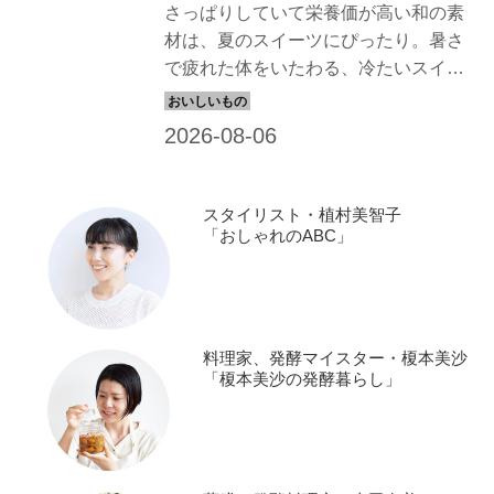
さっぱりしていて栄養価が高い和の素
材は、夏のスイーツにぴったり。暑さ
で疲れた体をいたわる、冷たいスイー
ツをお菓子研究家・本間節子さんに教
えていただきました。今回は、見た目
もスイカのような「スイカのゼリー」
のつくり方を紹介します。（『天然生
活』2025年9月号掲載）
スタイリスト・植村美智子
「おしゃれのABC」
料理家、発酵マイスター・榎本美沙
「榎本美沙の発酵暮らし」