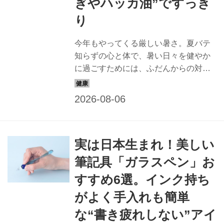
ぎやハッカ油”ですっき
り
今年もやってくる厳しい暑さ。夏バテ
知らずの心と体で、暑い日々を健やか
に過ごすためには、ふだんからの対策
が必要です。自然の力を味方につけ、
心身ともに元気に過ごす秘訣を医師の
本間真二郎さんと妻の理恵さんに教え
てもらいました。今回は「身近な自然
で工夫する」お話です。（『天然生
実は日本生まれ！美しい
活』2025年8月号掲載）
筆記具「ガラスペン」お
すすめ6選。インク持ち
がよく手入れも簡単
な“書き疲れしない”アイ