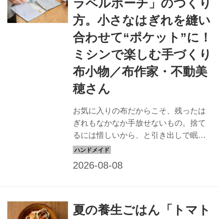
ラベルポーチ」のつくり
方。小さなはぎれを縫い
合わせて“ポケット”に！
ミシンで楽しむ手づくり
布小物／布作家・不動美
穂さん
お気に入りの布だからこそ、残ったは
ぎれもなかなか手放せないもの。捨て
るには惜しいから、と引き出しで眠っ
たままのはぎれたちを、毎日の暮らし
になじむ布小物へと生まれ変わらせて
みませんか。今回、布作家の不動美穂
さんに教えてもらったのは、夏の旅行
で活躍する「トラベルポーチ」。ばら
夏の養生ごはん「トマト
つきがちな小物をすっきりと整理でき