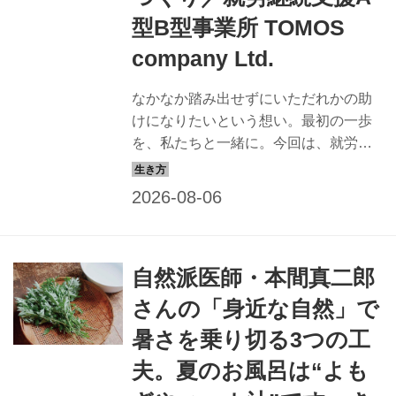
型B型事業所 TOMOS
company Ltd.
なかなか踏み出せずにいただれかの助
けになりたいという想い。最初の一歩
を、私たちと一緒に。今回は、就労継
続支援A型B型事業所 TOMOS company
Ltd.を訪ね、障がいのある方とのフェア
な関係を大切にする「刺し子」ブラン
ドの取り組みを拝見しました。（『天
然生活』2025年6月号掲載）
自然派医師・本間真二郎
さんの「身近な自然」で
暑さを乗り切る3つの工
夫。夏のお風呂は“よも