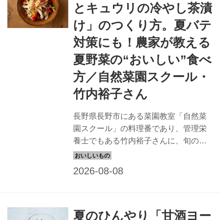
ます。
とキュウリの冷やし茶漬
け」のつくり方。夏バテ
対策にも！農家が教える
夏野菜の“おいしい”食べ
方／自然菜園スクール・
竹内裕子さん
長野県長野市にある菜園教室「自然菜
園スクール」の料理番であり、管理栄
養士でもある竹内裕子さんに、旬の野
菜を味わうレシピを教えていただきま
した。こちらの記事では、「トマトと
キュウリの冷やし茶漬け」のつくり方
を紹介します。トマトは完熟トマトを
使って。買ってきたトマトも常温でお
夏のひんやり「甘酒ヨー
いておくと、さらに追熟しておいしく