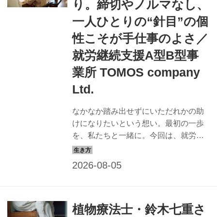
り。締切やノルマなし、
てる”ヒントを教えてもらいます。
一人ひとりの“針目”の個
性こそが手仕事のよさ／
就労継続支援A型B型事
業所 TOMOS company
Ltd.
なかなか踏み出せずにいただれかの助
けになりたいという想い。最初の一歩
を、私たちと一緒に。今回は、就労継
続支援A型B型事業所 TOMOS company
Ltd.を訪ね、障がい者の居場所と社会と
の接点を「刺し子」でつくる取り組み
を拝見しました。（『天然生活』2025
年6月号掲載）
植物療法士・鈴木七重さ