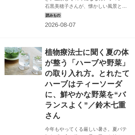
石黒美穂子さんが、懐かしい風景と新
しい発見を探して東京の街を歩き、そ
の魅力を綴る「大人のひとり散歩
道」。今回は、10代のころから通う
「とんかつ まい泉 青山本店」へ。元銭
湯の面影が残る空間で、思い出の味を
植物療法士に聞く夏の体
堪能します。
が整う「ハーブや野菜」
の取り入れ方。とれたて
ハーブはティーソーダ
に、鮮やかな野菜を“バ
ランスよく”／鈴木七重
さん
今年もやってくる厳しい暑さ。夏バテ