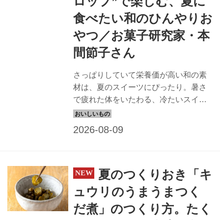
ロップ”で楽しむ、夏に
食べたい和のひんやりお
やつ／お菓子研究家・本
間節子さん
さっぱりしていて栄養価が高い和の素
材は、夏のスイーツにぴったり。暑さ
で疲れた体をいたわる、冷たいスイー
ツをお菓子研究家・本間節子さんに教
えていただきました。今回は、2種のお
茶のシロップで楽しむ「白玉」のつく
り方を紹介します。（『天然生活』
2025年9月号掲載）
夏のつくりおき「キ
ュウリのうまうまつく
だ煮」のつくり方。たく