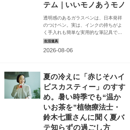
テム｜いいモノあうモノ
透明感のあるガラスペンは、日本発祥
のつけペン。実は、インクの持ちがよ
く手入れも簡単な実用的な筆記具で
す。オールガラス製の商品6点を実際に
試してみました。（『天然生活』2026
年9月号掲載）
夏の冷えに「赤じそハイ
ビスカスティー」のすす
め。暑い時季でも“温か
いお茶を”植物療法士・
鈴木七重さんに聞く夏バ
テ知らずの過ごし方