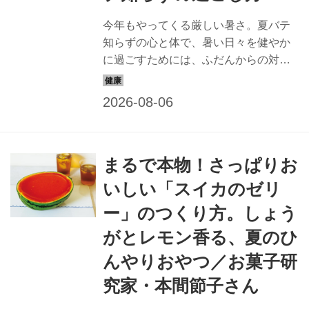
今年もやってくる厳しい暑さ。夏バテ
知らずの心と体で、暑い日々を健やか
に過ごすためには、ふだんからの対策
が必要です。自然の力を味方につけ、
心身ともに元気に過ごす秘訣を植物療
法士の鈴木七重さんに教えてもらいま
した。今回は「夏におすすめのお茶」
の紹介です。（『天然生活』2025年8
まるで本物！さっぱりお
月号掲載）
いしい「スイカのゼリ
ー」のつくり方。しょう
がとレモン香る、夏のひ
んやりおやつ／お菓子研
究家・本間節子さん