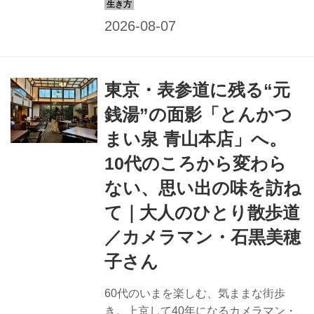
つなぐ！ 交流の場づくりプロジェクト
芝の家を訪ね、ゆるやかなつながりが
生まれるまちの多世代間交流の場を拝
見しました。（『天然生活』2025年6
月号掲載）
東京・表参道に残る“元
銭湯”の面影「とんかつ
まい泉 青山本店」へ。
10代のころから変わら
ない、思い出の味を訪ね
て｜大人のひとり散歩道
／カメラマン・石黒美穂
子さん
60代のいまを楽しむ、気ままな街歩
き。上京して40年になるカメラマン・