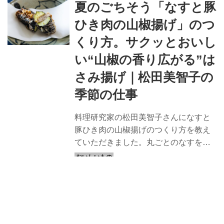
夏のごちそう「なすと豚
年9月号掲載）
ひき肉の山椒揚げ」のつ
くり方。サクッとおいし
い“山椒の香り広がる”は
さみ揚げ｜松田美智子の
季節の仕事
料理研究家の松田美智子さんになすと
豚ひき肉の山椒揚げのつくり方を教え
ていただきました。丸ごとのなすを半
分に切り、豚ひき肉をはさんで揚げる
ボリュームのある一皿。山椒の香りが
アクセント。
Shop