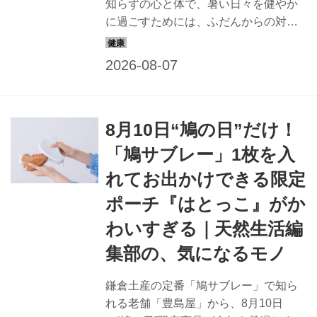
知らずの心と体で、暑い日々を健やか
に過ごすためには、ふだんからの対策
が必要です。自然の力を味方につけ、
心身ともに元気に過ごす秘訣を植物療
法士の鈴木七重さんに教えてもらいま
した。ハーブやアロマなどの植物の力
で、不調や悩みを未然に防ぎ、健やか
8月10日“鳩の日”だけ！
な夏を過ごしましょう。今回は「ハー
ブと野菜で夏を元気に過ごす秘訣」の
「鳩サブレー」1枚を入
紹介です。（『天然生活』2025年8月
れてお出かけできる限定
号掲載）
ポーチ『はとっこ』がか
わいすぎる｜天然生活編
集部の、気になるモノ
鎌倉土産の定番「鳩サブレー」で知ら
れる老舗「豊島屋」から、8月10日