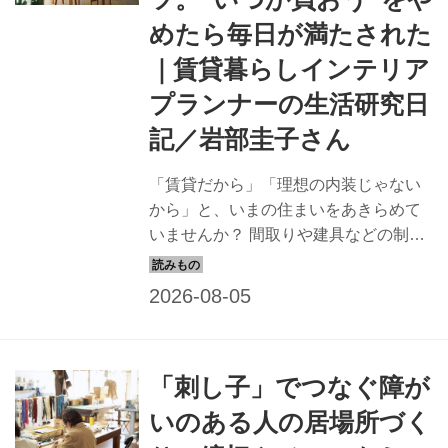
めたら毎日が満たされた
｜賃貸暮らしインテリア
プランナーの生活研究日
記／岩部圭子さん
「賃貸だから」「理想の内装じゃない
から」と、いまの住まいをあきらめて
いませんか？ 間取りや建具などの制約
があっても、工夫次第で自分をいやし
てくれる空間はつくれます。賃貸マン
ションで試行錯誤しながら、日々の暮
らしの改善を“生活研究日記”として発信
するインテリアプランナーの岩部圭子
「刺し子」でつなぐ障が
さんに、賃貸での家具選びの考え方と
コツについて聞きました。明日から無
いのある人の居場所づく
理なくできる、“居心地のいい部屋を育