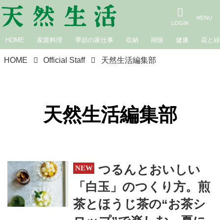
HOME
家庭料理
季節の家仕事
収納
掃除
健康
花と
HOME
Official Staff
天然生活編集部
天然生活編集部
つるんとおいしい
「白玉」のつくり方。煎
茶とほうじ茶の“お茶シ