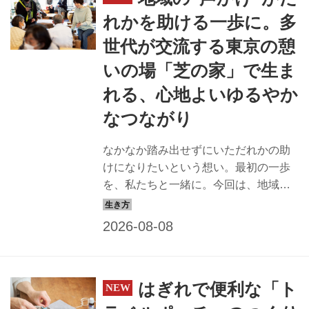
ほとんどありません。その理由は、猫
れかを助ける一歩に。多
同士の相性だけではなく、部屋づくり
世代が交流する東京の憩
にもありました。
いの場「芝の家」で生ま
れる、心地よいゆるやか
なつながり
なかなか踏み出せずにいただれかの助
けになりたいという想い。最初の一歩
を、私たちと一緒に。今回は、地域を
つなぐ！ 交流の場づくりプロジェクト
芝の家を訪ね、多世代間交流で大切に
している「声かけ」とボランティアス
タッフの活動を拝見しました。（『天
然生活』2025年6月号掲載）
はぎれで便利な「ト