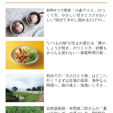
材料4つで簡単「小倉アイス」のつ
くり方。やさしい甘さとコクがおい
しい“混ぜて冷やし固めるだけ”のひ
んやりおやつ／お菓子研究家・本間
節子さん
“いつもの味”が生まれ変わる「豚の
しょうが焼き」のつくり方。砂糖も
みりんも使わない！家庭料理の新定
番レシピ／料理研究家・瀬尾幸子さ
ん｜8月のおすすめ記事
初めての「大人ひとり旅」はどこへ
行く？まずは近場の温泉、海外なら
韓国へ。旅の達人・地曳いく子さん
に聞く、失敗しないコツと必需品
自然派医師・本間真二郎さんの「夏