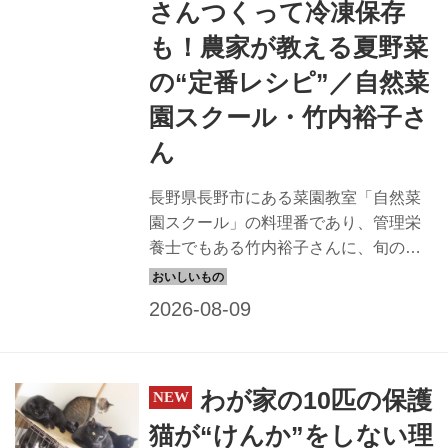
さんつくって冷凍保存
も！農家が教える夏野菜
の“定番レシピ”／自然菜
園スクール・竹内裕子さ
ん
長野県長野市にある菜園教室「自然菜
園スクール」の料理番であり、管理栄
養士でもある竹内裕子さんに、旬の野
菜を味わうレシピを教えていただきま
した。こちらの記事では、「キュウリ
のうまうまつくだ煮」のつくり方を紹
介します。生のきゅうりはあまり日持
ちしないので新鮮なうちに調理を。た
わが家の10匹の保護
くさんつくって冷凍保存も可能です。
（『自然菜園の台所レシピ』より）
猫が“けんか”をしない理