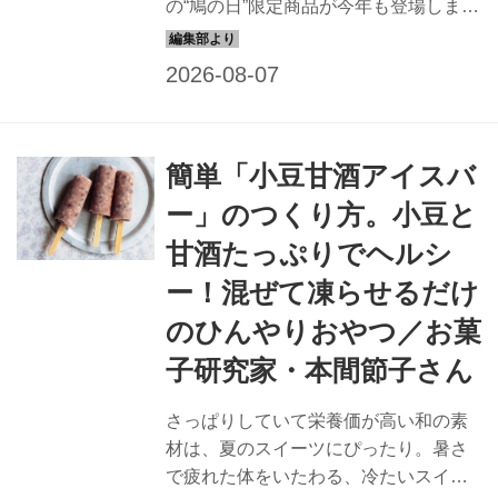
の“鳩の日”限定商品が今年も登場しま
す。2026年は、鳩サブレーが1枚ぴっ
たり収まるシリコンポーチ「はとっ
こ」。3月6日の“鳩サブローの日”に、限
定の「鳩ぽっぽーち」を手に入れた編
集部スタッフS。早くも新たな鳩グッズ
簡単「小豆甘酒アイスバ
をお迎えする気満々です。さて、今回
はどんなかわいい仕掛けが待っている
ー」のつくり方。小豆と
のでしょうか？
甘酒たっぷりでヘルシ
ー！混ぜて凍らせるだけ
のひんやりおやつ／お菓
子研究家・本間節子さん
さっぱりしていて栄養価が高い和の素
材は、夏のスイーツにぴったり。暑さ
で疲れた体をいたわる、冷たいスイー