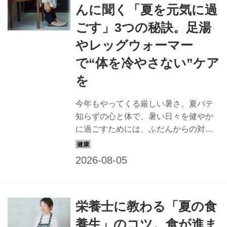
んに聞く「夏を元気に過
ごす」3つの秘訣。足湯
やレッグウォーマー
で“体を冷やさない”ケア
を
今年もやってくる厳しい暑さ。夏バテ
知らずの心と体で、暑い日々を健やか
に過ごすためには、ふだんからの対策
が必要です。自然の力を味方につけ、
心身ともに元気に過ごす秘訣を植物療
法士の鈴木七重さんに教えてもらいま
した。今回は「体を冷やさないケア」
です。（『天然生活』2025年8月号掲
栄養士に教わる「夏の食
載）
養生」のコツ。食が進ま