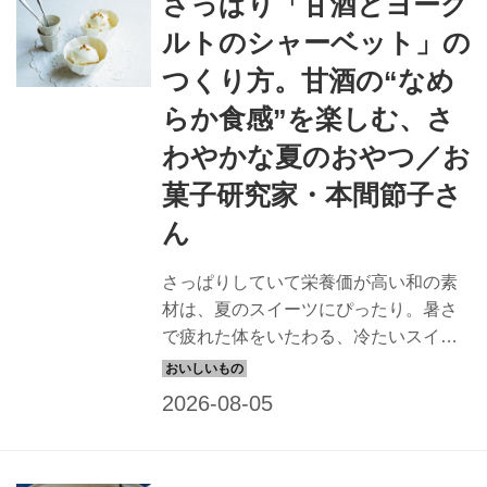
さっぱり「甘酒とヨーグ
入れて 暑さで食が進まない夏、体力は
落ちるばかりです。深刻な夏バテに陥
ルトのシャーベット」の
る前のこの時季にこそ、ぜひ取り入れ
つくり方。甘酒の“なめ
たいのが、手軽につくれる栄養豊富な
ドリンクやスープ。 「もちろん、本来
らか食感”を楽しむ、さ
はしっかりかんで消化吸収をよくし
わやかな夏のおやつ／お
て、栄養を摂りたいところ。けれど、
菓子研究家・本間節子さ
食べる気が起きないときは食欲のアッ
プするジュースやスープを取り入れ
ん
て、水分や...
さっぱりしていて栄養価が高い和の素
材は、夏のスイーツにぴったり。暑さ
で疲れた体をいたわる、冷たいスイー
ツをお菓子研究家・本間節子さんに教
えていただきました。今回は、甘酒の
とろみでなめらかに仕上げる「甘酒と
ヨーグルトのシャーベット」のつくり
方を紹介します。（『天然生活』2025