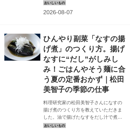
ツをお菓子研究家・本間節子さんに教
えていただきました。今回は、甘酒で
ヘルシーな「小豆甘酒アイスバー」の
つくり方を紹介します。（『天然生
活』2025年9月号掲載）
ひんやり副菜「なすの揚
げ煮」のつくり方。揚げ
なすに“だし”がしみし
み！ごはんやそう麺に合
う夏の定番おかず｜松田
美智子の季節の仕事
料理研究家の松田美智子さんになすの
揚げ煮のつくり方を教えていただきま
した。油で揚げたなすをだし汁で煮て
冷やしていただく、夏にぴったりの一