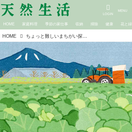
HOME
家庭料理
季節の家仕事
収納
掃除
健康
花と
HOME
ちょっと難しいまちがい探し｜春キャベツ