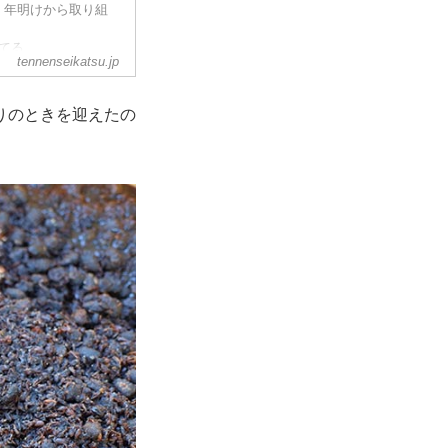
、年明けから取り組
てる
tennenseikatsu.jp
ね。
に。まだ薪ストーブ
稼働しています。
りのときを迎えたの
、灯...