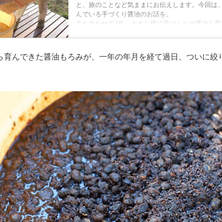
と、旅のことなど気ままにお伝えします。今回は
んでいる手づくり醤油のお話を。
力を合わせて1年。大きな樽で手づくりの醤油を育
朝晩の冷え込みが少しずつ厳しくなってきました
南信州のわが家ではついに、ストーブを使うよう
には火を入れていないのですが、灯油ストーブが
ら育んできた醤油もろみが、一年の年月を経て過日、ついに絞
東京に暮らしていたころ、暖房はもっぱらガス頼みで