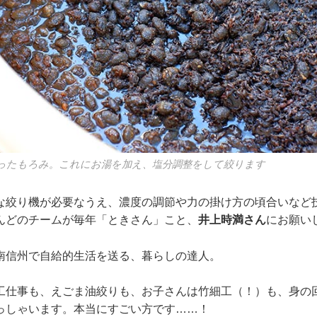
ったもろみ。これにお湯を加え、塩分調整をして絞ります
な絞り機が必要なうえ、濃度の調節や力の掛け方の頃合いなど
んどのチームが毎年「ときさん」こと、
井上時満さん
にお願い
南信州で自給的生活を送る、暮らしの達人。
工仕事も、えごま油絞りも、お子さんは竹細工（！）も、身の
っしゃいます。本当にすごい方です……！