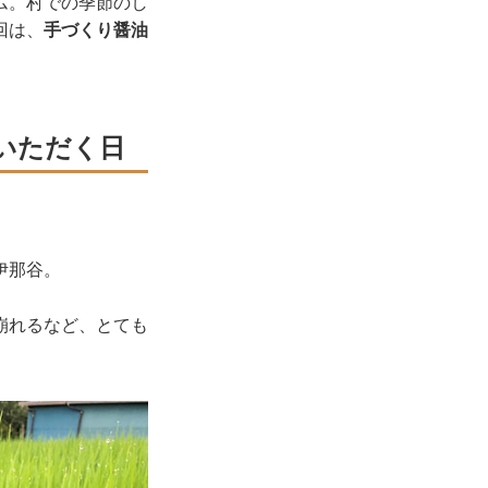
ム。村での季節のし
回は、
手づくり醤油
いただく日
伊那谷。
崩れるなど、とても