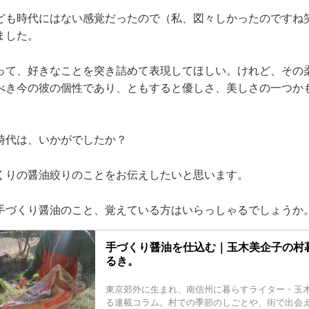
ども時代にはない感覚だったので（私、図々しかったのですね
ました。
って、好きなことを突き詰めて表現してほしい。けれど、その
べき今の彼の個性であり、ともすると優しさ、美しさの一つか
。
時代は、いかがでしたか？
くりの醤油絞りのことをお伝えしたいと思います。
手づくり醤油のこと、覚えている方はいらっしゃるでしょうか
手づくり醤油を仕込む｜玉木美企子の村
るき。
東京郊外に生まれ、南信州に暮らすライター・玉
る連載コラム。村での季節のしごとや、街で出会