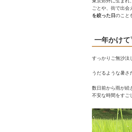
東京郊外に生まれ
ごとや、街で出会
を絞った日
のこと
一年かけて
すっかりご無沙汰
うだるような暑さ
数日前から雨が続
不安な時間をすご