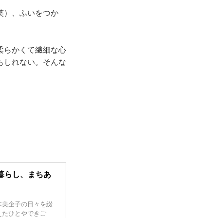
笑）、ふいをつか
柔らかくて繊細な心
もしれない。そんな
。
暮らし、まちあ
木美企子の日々を綴
えたひとやできご