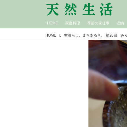
HOME
家庭料理
季節の家仕事
収納
HOME