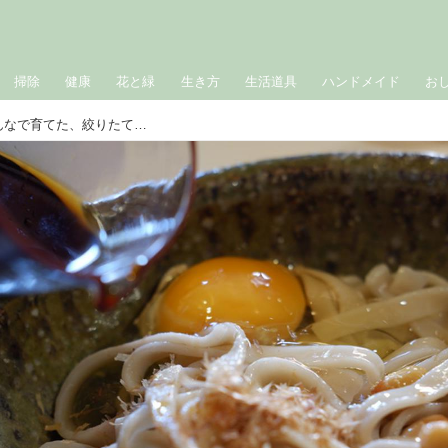
掃除
健康
花と緑
生き方
生活道具
ハンドメイド
お
村暮らし、まちあるき。 第26回 みんなで育てた、絞りたての「手づくり醤油」に舌鼓｜玉木美企子