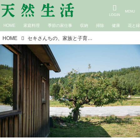
HOME
家庭料理
季節の家仕事
収納
掃除
健康
花と
HOME
セキさんちの、家族と子育てのはなし〜特別養子縁組で、2人の子を授かりました〜｜最終回 移住と、いま、そしてこれから（前編）