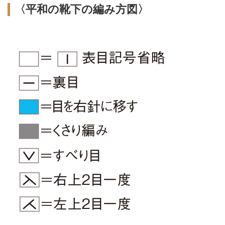
〈平和の靴下の編み方図〉