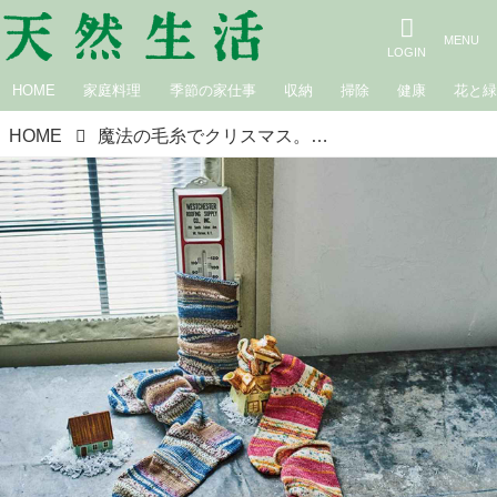
HOME
家庭料理
季節の家仕事
収納
掃除
健康
花と
HOME
魔法の毛糸でクリスマス。「平和の靴下」の編み方とラッピングのアイデア／梅村マルティナさん