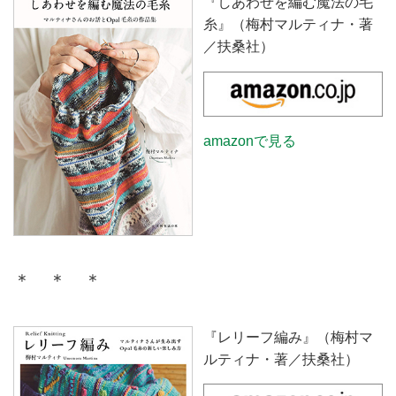
『しあわせを編む魔法の毛
糸』（梅村マルティナ・著
／扶桑社）
amazonで見る
＊ ＊ ＊
『レリーフ編み』（梅村マ
ルティナ・著／扶桑社）