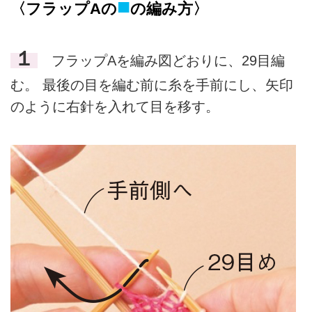
■
〈フラップAの
の編み方〉
１
フラップAを編み図どおりに、29目編
む。 最後の目を編む前に糸を手前にし、矢印
のように右針を入れて目を移す。