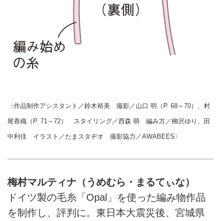
〈作品制作アシスタント／鈴木裕美 撮影／山口 明（P. 68～70）、村
尾香織（P. 71～72） スタイリング／西森 萌 編み方／柳沢ゆり、田
中利佳 イラスト／たまスタヂオ 撮影協力／AWABEES〉
梅村マルティナ（うめむら・まるてぃな）
ドイツ製の毛糸「Opal」を使った編み物作品
を制作し、評判に。東日本大震災後、宮城県