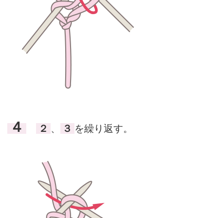
４
２
、
３
を繰り返す。