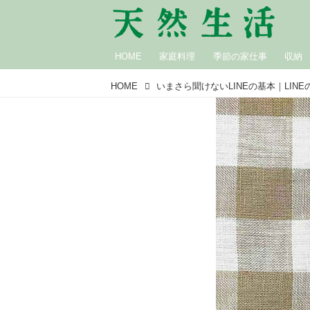
HOME
家庭料理
季節の家仕事
収納
HOME