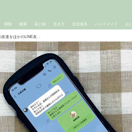
掃除
健康
花と緑
生き方
生活道具
ハンドメイド
お
いまさら聞けないLINEの基本｜LINEの友達をほかのLINE友だちに紹介する方法