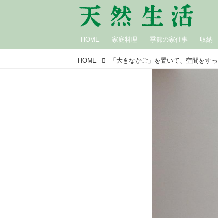
HOME
家庭料理
季節の家仕事
収納
HOME