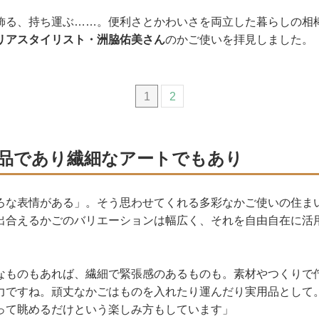
飾る、持ち運ぶ……。便利さとかわいさを両立した暮らしの相
リアスタイリスト・洲脇佑美さん
のかご使いを拝見しました。
1
2
品であり繊細なアートでもあり
ろな表情がある」。そう思わせてくれる多彩なかご使いの住ま
出合えるかごのバリエーションは幅広く、それを自由自在に活
なものもあれば、繊細で緊張感のあるものも。素材やつくりで
力ですね。頑丈なかごはものを入れたり運んだり実用品として
って眺めるだけという楽しみ方もしています」