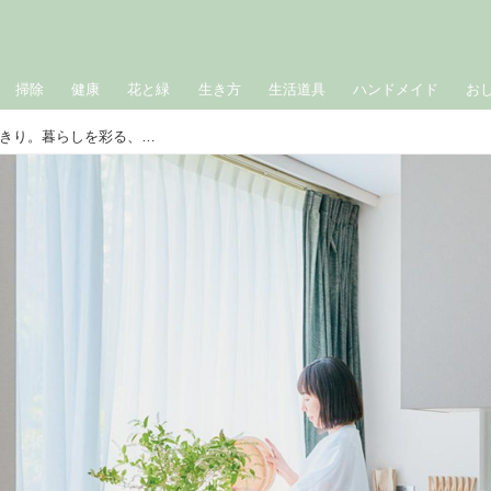
掃除
健康
花と緑
生き方
生活道具
ハンドメイド
お
「大きなかご」を置いて、空間をすっきり。暮らしを彩る、働きもののかご／インテリアスタイリスト・洲脇佑美さん