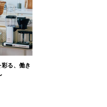
を彩る、働き
ん