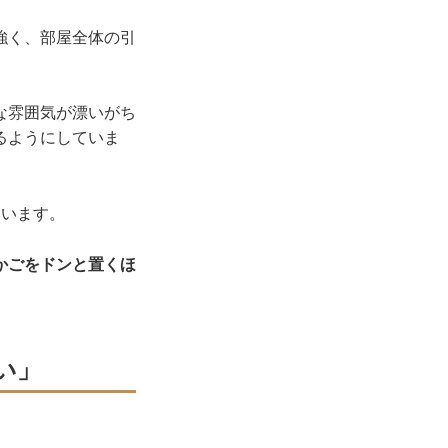
強く、部屋全体の引
な雰囲気が漂いがち
るようにしていま
いいます。
かごをドンと置くほ
い」