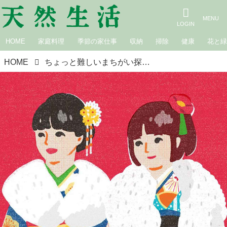
HOME
家庭料理
季節の家仕事
収納
掃除
健康
花と
HOME
ちょっと難しいまちがい探し｜晴れ着