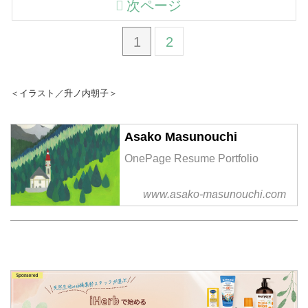
次ページ
1
2
＜イラスト／升ノ内朝子＞
Asako Masunouchi
OnePage Resume Portfolio
www.asako-masunouchi.com