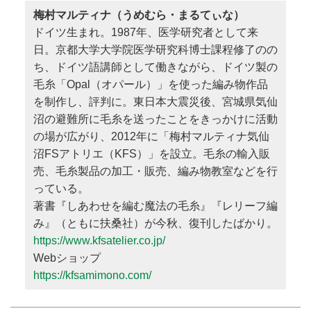
梅村マルティナ（うめむら・まるてぃな）
ドイツ生まれ。1987年、医学研究者として来
日。京都大学大学院医学研究科博士課程修了のの
ち、ドイツ語講師として働きながら、ドイツ製の
毛糸「Opal（オパール）」を使った編み物作品
を制作し、評判に。東日本大震災後、宮城県気仙
沼の避難所に毛糸を送ったことをきっかけに活動
の場が広がり、2012年に「梅村マルティナ気仙
沼FSアトリエ（KFS）」を設立。毛糸の輸入販
売、毛糸製品の加工・販売、編み物教室などを行
っている。
著書『しあわせを編む魔法の毛糸』『レリーフ編
み』（ともに扶桑社）が今秋、復刊したばかり。
https://www.kfsatelier.co.jp/
Webショップ
https://kfsamimono.com/