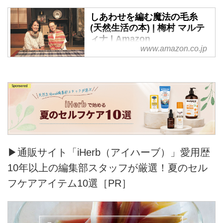
しあわせを編む魔法の毛糸
(天然生活の本) | 梅村 マルテ
ィナ | Amazon
www.amazon.co.jp
Amazonで梅村 マルティナのしあ
わせを編む魔法の毛糸 (天然生活
の本)。お急ぎ便対象商品は当日
お届けも可能。アマゾン配送商品
なら通常配送無料。
▶通販サイト「iHerb（アイハーブ）」愛用歴
10年以上の編集部スタッフが厳選！夏のセル
フケアアイテム10選［PR］