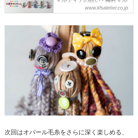
マルティナの想い - 梅村マル
ティナ・オフィシャルサイト
www.kfsatelier.co.jp
「気仙沼からOpal毛糸に夢をのせ
て」KFS - 梅村マルティナ気仙沼
FSアトリエ株式会社 オフィシ
ャルサイト
次回はオパール毛糸をさらに深く楽しめる、