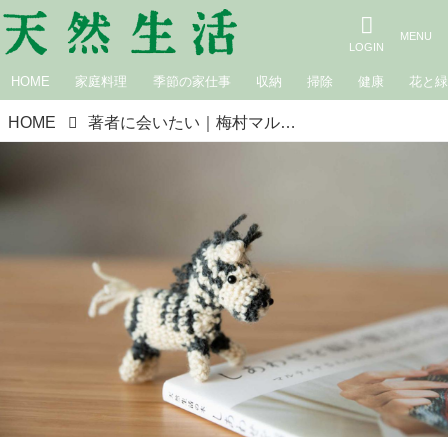
HOME
家庭料理
季節の家仕事
収納
掃除
健康
花と
HOME
著者に会いたい｜梅村マルティナさん「『しあわせを編む魔法の毛糸』のこと。」