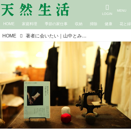
HOME
家庭料理
季節の家仕事
収納
掃除
健康
花と
HOME
著者に会いたい｜山中とみこさん「出版記念トークイベント」