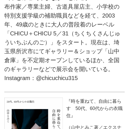
布作家／専業主婦、古道具屋店主、小学校の
特別支援学級の補助職員などを経て、2003
年、49歳のときに大人の普段着のレーベル
「CHICU＋CHICU 5／31（ちくちくさんじゅ
ういちぶんのご）」をスタート。現在は、埼
玉県所沢市にてギャラリー＆ショップ「山中
倉庫」を不定期オープンしているほか、全国
のギャラリーなどで展示会を開いている。
Instagram：@chicuchicu315
『時を重ねて、自由に暮ら
す 50代、60代からの衣職
住』
（山中とみこ著／エクスナ